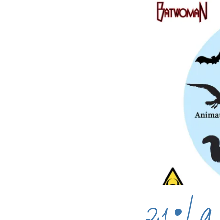
21•La 