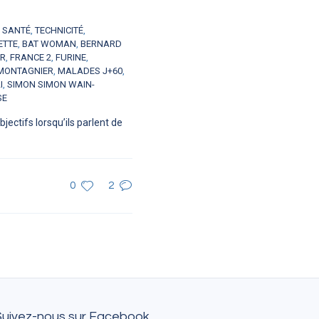
,
SANTÉ
,
TECHNICITÉ
,
ETTE
,
BAT WOMAN
,
BERNARD
ER
,
FRANCE 2
,
FURINE
,
MONTAGNIER
,
MALADES J+60
,
I
,
SIMON SIMON WAIN-
SE
ectifs lorsqu’ils parlent de
0
2
Suivez-nous sur Facebook