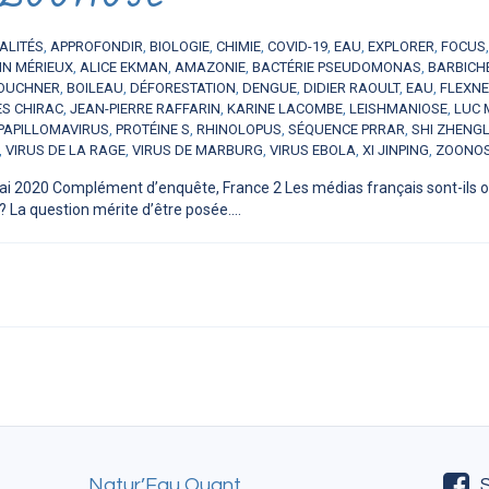
ALITÉS
,
APPROFONDIR
,
BIOLOGIE
,
CHIMIE
,
COVID-19
,
EAU
,
EXPLORER
,
FOCUS
IN MÉRIEUX
,
ALICE EKMAN
,
AMAZONIE
,
BACTÉRIE PSEUDOMONAS
,
BARBICH
OUCHNER
,
BOILEAU
,
DÉFORESTATION
,
DENGUE
,
DIDIER RAOULT
,
EAU
,
FLEXN
S CHIRAC
,
JEAN-PIERRE RAFFARIN
,
KARINE LACOMBE
,
LEISHMANIOSE
,
LUC 
PAPILLOMAVIRUS
,
PROTÉINE S
,
RHINOLOPUS
,
SÉQUENCE PRRAR
,
SHI ZHENGL
,
VIRUS DE LA RAGE
,
VIRUS DE MARBURG
,
VIRUS EBOLA
,
XI JINPING
,
ZOONO
ai 2020 Complément d’enquête, France 2 Les médias français sont-ils obj
 La question mérite d’être posée....
Natur’Eau Quant