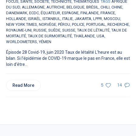
FOCUS
,
SANTÉ
,
SOCIÉTÉ
,
TECHNICITÉ
,
THÉMATIQUES
TAGS
AFRIQUE
DU SUD
,
ALLEMAGNE
,
AUTRICHE
,
BELGIQUE
,
BRÉSIL
,
CHILI
,
CHINE
,
DANEMARK
,
ECDC
,
ÉQUATEUR
,
ESPAGNE
,
FINLANDE
,
FRANCE
,
HOLLANDE
,
ISRAËL
,
ISTANBUL
,
ITALIE
,
JAKARTA
,
LPPR
,
MOSCOU
,
NEW YORK TIMES
,
NORVÈGE
,
PÉROU
,
POLICE
,
PORTUGAL
,
RECHERCHE
,
ROYAUME-UNI
,
RUSSIE
,
SUÈDE
,
SUISSE
,
TAUX DE LÉTALITÉ
,
TAUX DE
MORTALITÉ
,
TAUX DE SURMORTALITÉ
,
THAÏLANDE
,
USA
,
WORLDOMETERS
,
YÉMEN
Épisode 28 Covid-19, juin 2020 Taux de létalité L’heure est au
bilan. Si l’épidémie de COVID-19 marque le pas en France, elle est
loin d’être...
Read More
5
14