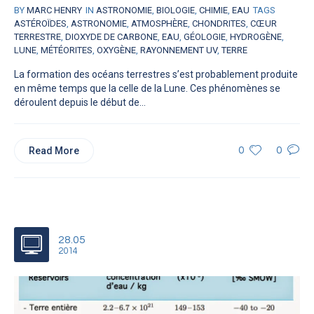
BY
MARC HENRY
IN
ASTRONOMIE
,
BIOLOGIE
,
CHIMIE
,
EAU
TAGS
ASTÉROÏDES
,
ASTRONOMIE
,
ATMOSPHÈRE
,
CHONDRITES
,
CŒUR
TERRESTRE
,
DIOXYDE DE CARBONE
,
EAU
,
GÉOLOGIE
,
HYDROGÈNE
,
LUNE
,
MÉTÉORITES
,
OXYGÈNE
,
RAYONNEMENT UV
,
TERRE
La formation des océans terrestres s’est probablement produite
en même temps que la celle de la Lune. Ces phénomènes se
déroulent depuis le début de...
Read More
0
0
28.05
2014