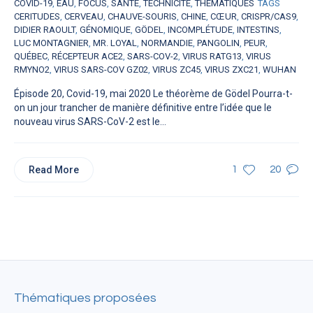
COVID-19
,
EAU
,
FOCUS
,
SANTÉ
,
TECHNICITÉ
,
THÉMATIQUES
TAGS
CERITUDES
,
CERVEAU
,
CHAUVE-SOURIS
,
CHINE
,
CŒUR
,
CRISPR/CAS9
,
DIDIER RAOULT
,
GÉNOMIQUE
,
GÖDEL
,
INCOMPLÉTUDE
,
INTESTINS
,
LUC MONTAGNIER
,
MR. LOYAL
,
NORMANDIE
,
PANGOLIN
,
PEUR
,
QUÉBEC
,
RÉCEPTEUR ACE2
,
SARS-COV-2
,
VIRUS RATG13
,
VIRUS
RMYNO2
,
VIRUS SARS-COV GZ02
,
VIRUS ZC45
,
VIRUS ZXC21
,
WUHAN
Épisode 20, Covid-19, mai 2020 Le théorème de Gödel Pourra-t-
on un jour trancher de manière définitive entre l’idée que le
nouveau virus SARS-CoV-2 est le...
Read More
1
20
Thématiques proposées