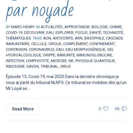
par noyade
BY
MARC HENRY
IN
ACTUALITÉS
,
APPROFONDIR
,
BIOLOGIE
,
CHIMIE
,
COVID-19
,
DÉCOUVRIR
,
EAU
,
EXPLORER
,
FOCUS
,
SANTÉ
,
TECHNICITÉ
,
THÉMATIQUES
TAGS
ADN
,
ANTICORPS
,
ARN
,
BASOPHILE
,
CASCADE
IMMUNITAIRE
,
CELLULE
,
CIRQUE
,
COMPLÉMENT
,
CONFINEMENT
,
CONTAGION
,
CORONAVIRUS
,
EAU
,
EAU MORPHOGÉNIQUE
,
GEL
HYDROALCOOLIQUE
,
GRIPPE
,
IMMUNITÉ
,
IMMUNOGLOBULINE
,
INFECTION
,
LYMPHOCYTE
,
MICROBE
,
NK
,
PHYSIQUE QUANTIQUE
,
RIBOSOME
,
SAVON
,
TRIBUNAL
,
VIRUS
Épisode 13, Covid-19, mai 2020 Dans la dernière chronique je
vous ai parlé du tribunal NLRP3. Ce tribunal se mobilise dès qu’un
Mr Loyal se...
Read More
0
46