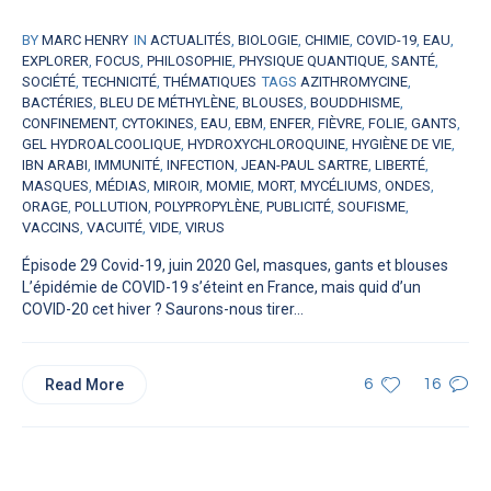
BY
MARC HENRY
IN
ACTUALITÉS
,
BIOLOGIE
,
CHIMIE
,
COVID-19
,
EAU
,
EXPLORER
,
FOCUS
,
PHILOSOPHIE
,
PHYSIQUE QUANTIQUE
,
SANTÉ
,
SOCIÉTÉ
,
TECHNICITÉ
,
THÉMATIQUES
TAGS
AZITHROMYCINE
,
BACTÉRIES
,
BLEU DE MÉTHYLÈNE
,
BLOUSES
,
BOUDDHISME
,
CONFINEMENT
,
CYTOKINES
,
EAU
,
EBM
,
ENFER
,
FIÈVRE
,
FOLIE
,
GANTS
,
GEL HYDROALCOOLIQUE
,
HYDROXYCHLOROQUINE
,
HYGIÈNE DE VIE
,
IBN ARABI
,
IMMUNITÉ
,
INFECTION
,
JEAN-PAUL SARTRE
,
LIBERTÉ
,
MASQUES
,
MÉDIAS
,
MIROIR
,
MOMIE
,
MORT
,
MYCÉLIUMS
,
ONDES
,
ORAGE
,
POLLUTION
,
POLYPROPYLÈNE
,
PUBLICITÉ
,
SOUFISME
,
VACCINS
,
VACUITÉ
,
VIDE
,
VIRUS
Épisode 29 Covid-19, juin 2020 Gel, masques, gants et blouses
L’épidémie de COVID-19 s’éteint en France, mais quid d’un
COVID-20 cet hiver ? Saurons-nous tirer...
Read More
6
16