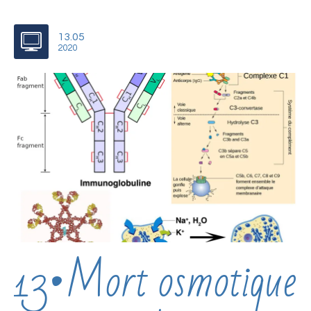
13.05
2020
13•Mort osmotique