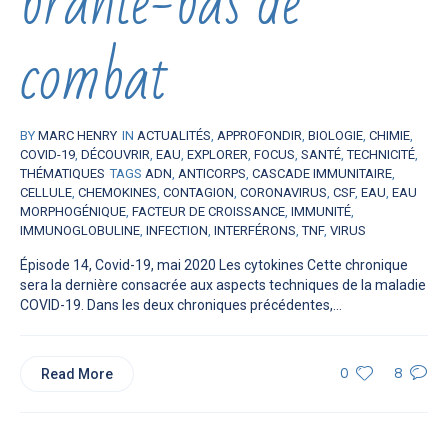
branle-bas de
combat
BY
MARC HENRY
IN
ACTUALITÉS
,
APPROFONDIR
,
BIOLOGIE
,
CHIMIE
,
COVID-19
,
DÉCOUVRIR
,
EAU
,
EXPLORER
,
FOCUS
,
SANTÉ
,
TECHNICITÉ
,
THÉMATIQUES
TAGS
ADN
,
ANTICORPS
,
CASCADE IMMUNITAIRE
,
CELLULE
,
CHEMOKINES
,
CONTAGION
,
CORONAVIRUS
,
CSF
,
EAU
,
EAU
MORPHOGÉNIQUE
,
FACTEUR DE CROISSANCE
,
IMMUNITÉ
,
IMMUNOGLOBULINE
,
INFECTION
,
INTERFÉRONS
,
TNF
,
VIRUS
Épisode 14, Covid-19, mai 2020 Les cytokines Cette chronique
sera la dernière consacrée aux aspects techniques de la maladie
COVID-19. Dans les deux chroniques précédentes,...
Read More
0
8