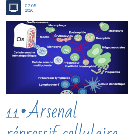
07.05
2020
11•Arsenal
répressif cellulaire