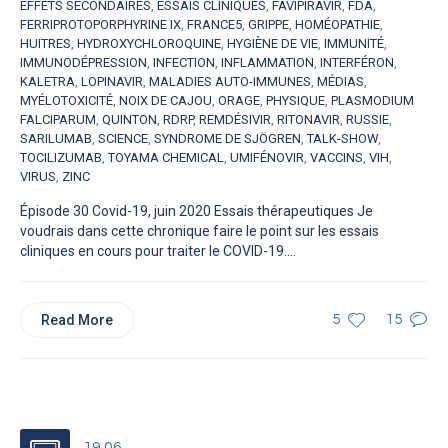
EFFETS SECONDAIRES
,
ESSAIS CLINIQUES
,
FAVIPIRAVIR
,
FDA
,
FERRIPROTOPORPHYRINE IX
,
FRANCE5
,
GRIPPE
,
HOMÉOPATHIE
,
HUITRES
,
HYDROXYCHLOROQUINE
,
HYGIÈNE DE VIE
,
IMMUNITÉ
,
IMMUNODÉPRESSION
,
INFECTION
,
INFLAMMATION
,
INTERFÉRON
,
KALETRA
,
LOPINAVIR
,
MALADIES AUTO-IMMUNES
,
MÉDIAS
,
MYÉLOTOXICITÉ
,
NOIX DE CAJOU
,
ORAGE
,
PHYSIQUE
,
PLASMODIUM
FALCIPARUM
,
QUINTON
,
RDRP
,
REMDÉSIVIR
,
RITONAVIR
,
RUSSIE
,
SARILUMAB
,
SCIENCE
,
SYNDROME DE SJÖGREN
,
TALK-SHOW
,
TOCILIZUMAB
,
TOYAMA CHEMICAL
,
UMIFÉNOVIR
,
VACCINS
,
VIH
,
VIRUS
,
ZINC
Épisode 30 Covid-19, juin 2020 Essais thérapeutiques Je
voudrais dans cette chronique faire le point sur les essais
cliniques en cours pour traiter le COVID-19....
Read More
5
15
19.06