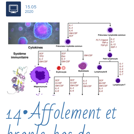
15.05
2020
14•Affolement et