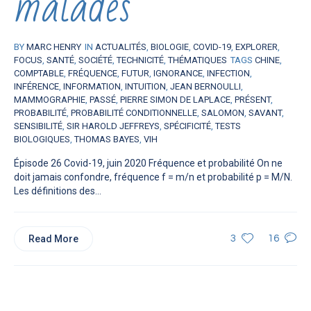
malades
BY
MARC HENRY
IN
ACTUALITÉS
,
BIOLOGIE
,
COVID-19
,
EXPLORER
,
FOCUS
,
SANTÉ
,
SOCIÉTÉ
,
TECHNICITÉ
,
THÉMATIQUES
TAGS
CHINE
,
COMPTABLE
,
FRÉQUENCE
,
FUTUR
,
IGNORANCE
,
INFECTION
,
INFÉRENCE
,
INFORMATION
,
INTUITION
,
JEAN BERNOULLI
,
MAMMOGRAPHIE
,
PASSÉ
,
PIERRE SIMON DE LAPLACE
,
PRÉSENT
,
PROBABILITÉ
,
PROBABILITÉ CONDITIONNELLE
,
SALOMON
,
SAVANT
,
SENSIBILITÉ
,
SIR HAROLD JEFFREYS
,
SPÉCIFICITÉ
,
TESTS
BIOLOGIQUES
,
THOMAS BAYES
,
VIH
Épisode 26 Covid-19, juin 2020 Fréquence et probabilité On ne
doit jamais confondre, fréquence f = m/n et probabilité p = M/N.
Les définitions des...
Read More
3
16