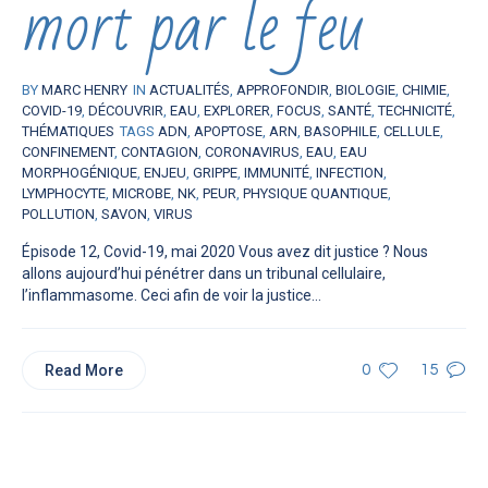
mort par le feu
BY
MARC HENRY
IN
ACTUALITÉS
,
APPROFONDIR
,
BIOLOGIE
,
CHIMIE
,
COVID-19
,
DÉCOUVRIR
,
EAU
,
EXPLORER
,
FOCUS
,
SANTÉ
,
TECHNICITÉ
,
THÉMATIQUES
TAGS
ADN
,
APOPTOSE
,
ARN
,
BASOPHILE
,
CELLULE
,
CONFINEMENT
,
CONTAGION
,
CORONAVIRUS
,
EAU
,
EAU
MORPHOGÉNIQUE
,
ENJEU
,
GRIPPE
,
IMMUNITÉ
,
INFECTION
,
LYMPHOCYTE
,
MICROBE
,
NK
,
PEUR
,
PHYSIQUE QUANTIQUE
,
POLLUTION
,
SAVON
,
VIRUS
Épisode 12, Covid-19, mai 2020 Vous avez dit justice ? Nous
allons aujourd’hui pénétrer dans un tribunal cellulaire,
l’inflammasome. Ceci afin de voir la justice...
Read More
0
15