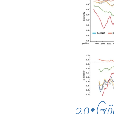
20•Göde