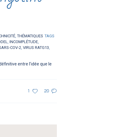
CHNICITÉ
,
THÉMATIQUES
TAGS
ÖDEL
,
INCOMPLÉTUDE
,
SARS-COV-2
,
VIRUS RATG13
,
initive entre l’idée que le
1
20