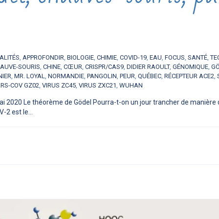
ALITÉS
,
APPROFONDIR
,
BIOLOGIE
,
CHIMIE
,
COVID-19
,
EAU
,
FOCUS
,
SANTÉ
,
TE
AUVE-SOURIS
,
CHINE
,
CŒUR
,
CRISPR/CAS9
,
DIDIER RAOULT
,
GÉNOMIQUE
,
G
NIER
,
MR. LOYAL
,
NORMANDIE
,
PANGOLIN
,
PEUR
,
QUÉBEC
,
RÉCEPTEUR ACE2
,
ARS-COV GZ02
,
VIRUS ZC45
,
VIRUS ZXC21
,
WUHAN
ai 2020 Le théorème de Gödel Pourra-t-on un jour trancher de manière déf
2 est le...