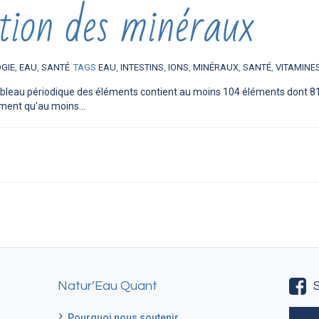
tion des minéraux
OGIE
,
EAU
,
SANTÉ
TAGS
EAU
,
INTESTINS
,
IONS
,
MINÉRAUX
,
SANTÉ
,
VITAMINE
bleau périodique des éléments contient au moins 104 éléments dont 81
ment qu’au moins...
Natur’Eau Quant
Pourquoi nous soutenir