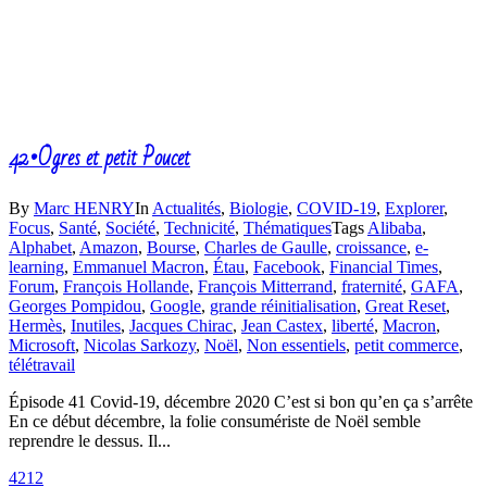
42•Ogres et petit Poucet
By
Marc HENRY
In
Actualités
,
Biologie
,
COVID-19
,
Explorer
,
Focus
,
Santé
,
Société
,
Technicité
,
Thématiques
Tags
Alibaba
,
Alphabet
,
Amazon
,
Bourse
,
Charles de Gaulle
,
croissance
,
e-
learning
,
Emmanuel Macron
,
Étau
,
Facebook
,
Financial Times
,
Forum
,
François Hollande
,
François Mitterrand
,
fraternité
,
GAFA
,
Georges Pompidou
,
Google
,
grande réinitialisation
,
Great Reset
,
Hermès
,
Inutiles
,
Jacques Chirac
,
Jean Castex
,
liberté
,
Macron
,
Microsoft
,
Nicolas Sarkozy
,
Noël
,
Non essentiels
,
petit commerce
,
télétravail
Épisode 41 Covid-19, décembre 2020 C’est si bon qu’en ça s’arrête
En ce début décembre, la folie consumériste de Noël semble
reprendre le dessus. Il...
42
12