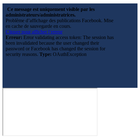
Ce message est uniquement visible par les
administrateurs/administratrices.
Problème d’affichage des publications Facebook. Mise
en cache de sauvegarde en cours.
Cliquer pour afficher l’erreur
Erreur:
Error validating access token: The session has
been invalidated because the user changed their
password or Facebook has changed the session for
security reasons.
Type:
OAuthException