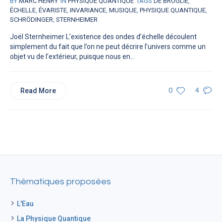
BY
MARC HENRY
IN
PHYSIQUE QUANTIQUE
TAGS
DE BROGLIE
,
ÉCHELLE
,
ÉVARISTE
,
INVARIANCE
,
MUSIQUE
,
PHYSIQUE QUANTIQUE
,
SCHRÖDINGER
,
STERNHEIMER
Joël Sternheimer L’existence des ondes d’échelle découlent
simplement du fait que l’on ne peut décrire l’univers comme un
objet vu de l’extérieur, puisque nous en...
Read More
0
4
Thématiques proposées
L'Eau
La Physique Quantique