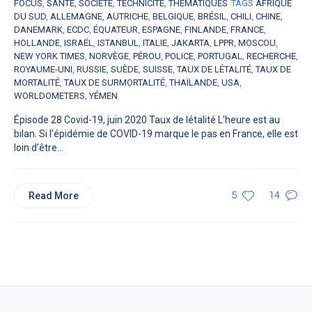
FOCUS
,
SANTÉ
,
SOCIÉTÉ
,
TECHNICITÉ
,
THÉMATIQUES
TAGS
AFRIQUE
DU SUD
,
ALLEMAGNE
,
AUTRICHE
,
BELGIQUE
,
BRÉSIL
,
CHILI
,
CHINE
,
DANEMARK
,
ECDC
,
ÉQUATEUR
,
ESPAGNE
,
FINLANDE
,
FRANCE
,
HOLLANDE
,
ISRAËL
,
ISTANBUL
,
ITALIE
,
JAKARTA
,
LPPR
,
MOSCOU
,
NEW YORK TIMES
,
NORVÈGE
,
PÉROU
,
POLICE
,
PORTUGAL
,
RECHERCHE
,
ROYAUME-UNI
,
RUSSIE
,
SUÈDE
,
SUISSE
,
TAUX DE LÉTALITÉ
,
TAUX DE
MORTALITÉ
,
TAUX DE SURMORTALITÉ
,
THAÏLANDE
,
USA
,
WORLDOMETERS
,
YÉMEN
Épisode 28 Covid-19, juin 2020 Taux de létalité L’heure est au
bilan. Si l’épidémie de COVID-19 marque le pas en France, elle est
loin d’être...
Read More
5
14