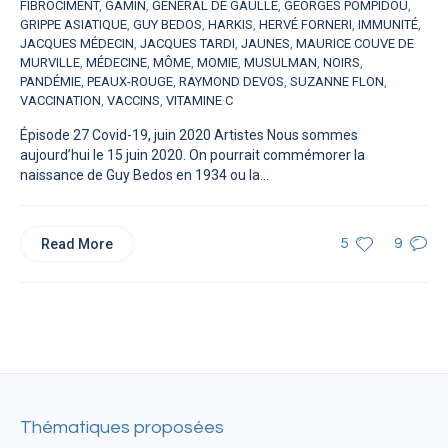
FIBROCIMENT
,
GAMIN
,
GÉNÉRAL DE GAULLE
,
GEORGES POMPIDOU
,
GRIPPE ASIATIQUE
,
GUY BEDOS
,
HARKIS
,
HERVÉ FORNERI
,
IMMUNITÉ
,
JACQUES MÉDECIN
,
JACQUES TARDI
,
JAUNES
,
MAURICE COUVE DE
MURVILLE
,
MÉDECINE
,
MÔME
,
MOMIE
,
MUSULMAN
,
NOIRS
,
PANDÉMIE
,
PEAUX-ROUGE
,
RAYMOND DEVOS
,
SUZANNE FLON
,
VACCINATION
,
VACCINS
,
VITAMINE C
Épisode 27 Covid-19, juin 2020 Artistes Nous sommes
aujourd’hui le 15 juin 2020. On pourrait commémorer la
naissance de Guy Bedos en 1934 ou la...
Read More
5
9
Thématiques proposées