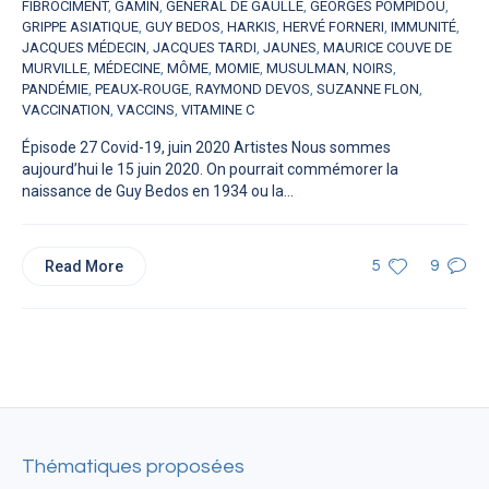
FIBROCIMENT
,
GAMIN
,
GÉNÉRAL DE GAULLE
,
GEORGES POMPIDOU
,
GRIPPE ASIATIQUE
,
GUY BEDOS
,
HARKIS
,
HERVÉ FORNERI
,
IMMUNITÉ
,
JACQUES MÉDECIN
,
JACQUES TARDI
,
JAUNES
,
MAURICE COUVE DE
MURVILLE
,
MÉDECINE
,
MÔME
,
MOMIE
,
MUSULMAN
,
NOIRS
,
PANDÉMIE
,
PEAUX-ROUGE
,
RAYMOND DEVOS
,
SUZANNE FLON
,
VACCINATION
,
VACCINS
,
VITAMINE C
Épisode 27 Covid-19, juin 2020 Artistes Nous sommes
aujourd’hui le 15 juin 2020. On pourrait commémorer la
naissance de Guy Bedos en 1934 ou la...
Read More
5
9
Thématiques proposées