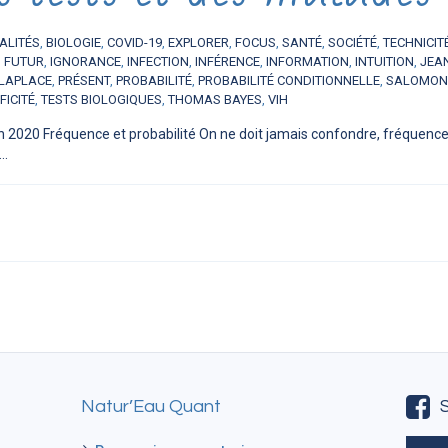
ALITÉS
,
BIOLOGIE
,
COVID-19
,
EXPLORER
,
FOCUS
,
SANTÉ
,
SOCIÉTÉ
,
TECHNICIT
,
FUTUR
,
IGNORANCE
,
INFECTION
,
INFÉRENCE
,
INFORMATION
,
INTUITION
,
JEA
 LAPLACE
,
PRÉSENT
,
PROBABILITÉ
,
PROBABILITÉ CONDITIONNELLE
,
SALOMON
FICITÉ
,
TESTS BIOLOGIQUES
,
THOMAS BAYES
,
VIH
n 2020 Fréquence et probabilité On ne doit jamais confondre, fréquence 
..
Natur’Eau Quant