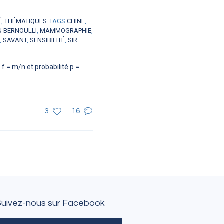
É
,
THÉMATIQUES
TAGS
CHINE
,
N BERNOULLI
,
MAMMOGRAPHIE
,
,
SAVANT
,
SENSIBILITÉ
,
SIR
f = m/n et probabilité p =
3
16
Suivez-nous sur Facebook