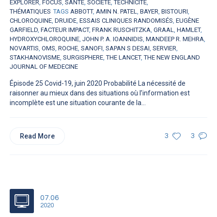
EXPLORER
,
FOCUS
,
SANTÉ
,
SOCIÉTÉ
,
TECHNICITÉ
,
THÉMATIQUES
TAGS
ABBOTT
,
AMIN N. PATEL
,
BAYER
,
BISTOURI
,
CHLOROQUINE
,
DRUIDE
,
ESSAIS CLINIQUES RANDOMISÉS
,
EUGÈNE
GARFIELD
,
FACTEUR IMPACT
,
FRANK RUSCHITZKA
,
GRAAL
,
HAMLET
,
HYDROXYCHLOROQUINE
,
JOHN P. A. IOANNIDIS
,
MANDEEP R. MEHRA
,
NOVARTIS
,
OMS
,
ROCHE
,
SANOFI
,
SAPAN S DESAI
,
SERVIER
,
STAKHANOVISME
,
SURGISPHERE
,
THE LANCET
,
THE NEW ENGLAND
JOURNAL OF MEDECINE
Épisode 25 Covid-19, juin 2020 Probabilité La nécessité de
raisonner au mieux dans des situations où l’information est
incomplète est une situation courante de la...
Read More
3
3
07.06
2020