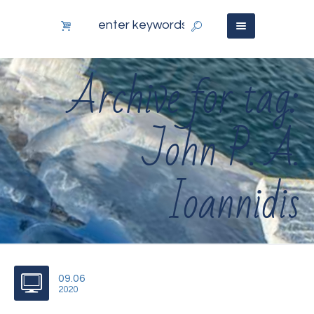
Archive for tag:
John P. A.
Ioannidis
09.06
2020