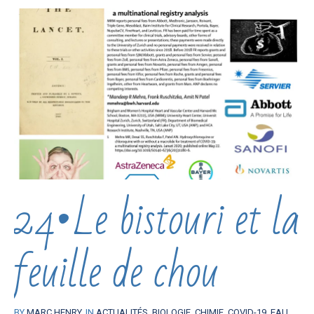
24•Le bistouri et la
feuille de chou
BY
MARC HENRY
IN
ACTUALITÉS
,
BIOLOGIE
,
CHIMIE
,
COVID-19
,
EAU
,