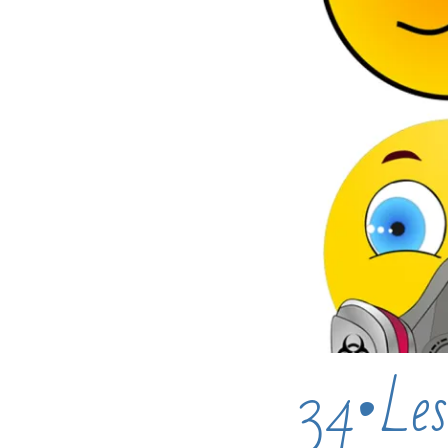
34•Les