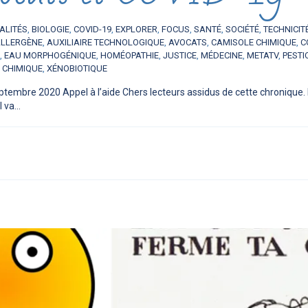
ALITÉS
,
BIOLOGIE
,
COVID-19
,
EXPLORER
,
FOCUS
,
SANTÉ
,
SOCIÉTÉ
,
TECHNICIT
LLERGÈNE
,
AUXILIAIRE TECHNOLOGIQUE
,
AVOCATS
,
CAMISOLE CHIMIQUE
,
C
,
EAU MORPHOGÉNIQUE
,
HOMÉOPATHIE
,
JUSTICE
,
MÉDECINE
,
METATV
,
PESTI
L CHIMIQUE
,
XÉNOBIOTIQUE
ptembre 2020 Appel à l’aide Chers lecteurs assidus de cette chronique
 va...