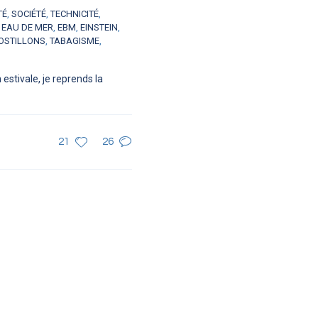
TÉ
,
SOCIÉTÉ
,
TECHNICITÉ
,
,
EAU DE MER
,
EBM
,
EINSTEIN
,
OSTILLONS
,
TABAGISME
,
stivale, je reprends la
21
26