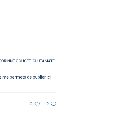
CORINNE GOUGET
,
GLUTAMATE
,
e me permets de publier ici
0
2