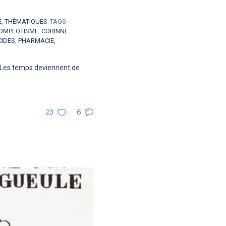
É
,
THÉMATIQUES
TAGS
OMPLOTISME
,
CORINNE
CIDES
,
PHARMACIE
,
. Les temps deviennent de
23
6