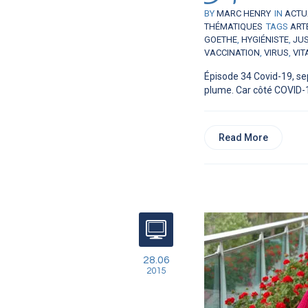
BY
MARC HENRY
IN
ACTU
THÉMATIQUES
TAGS
ART
GOETHE
,
HYGIÉNISTE
,
JUS
VACCINATION
,
VIRUS
,
VIT
Épisode 34 Covid-19, se
plume. Car côté COVID-19
Read More
28.06
2015