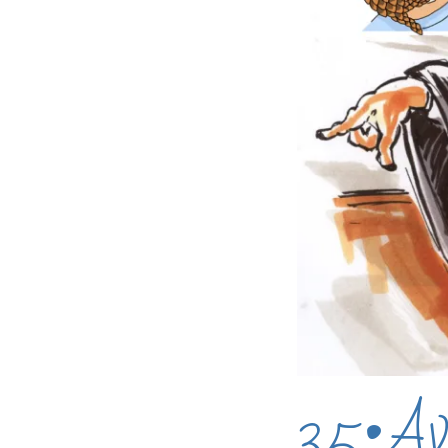
35•Av