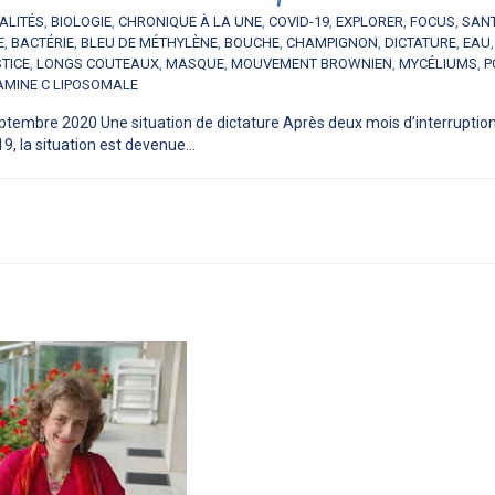
ALITÉS
,
BIOLOGIE
,
CHRONIQUE À LA UNE
,
COVID-19
,
EXPLORER
,
FOCUS
,
SAN
E
,
BACTÉRIE
,
BLEU DE MÉTHYLÈNE
,
BOUCHE
,
CHAMPIGNON
,
DICTATURE
,
EAU
TICE
,
LONGS COUTEAUX
,
MASQUE
,
MOUVEMENT BROWNIEN
,
MYCÉLIUMS
,
P
AMINE C LIPOSOMALE
ptembre 2020 Une situation de dictature Après deux mois d’interruption e
, la situation est devenue...