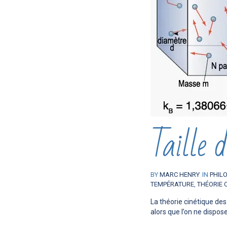
Taille 
BY
MARC HENRY
IN
PHIL
TEMPÉRATURE
,
THÉORIE 
La théorie cinétique de
alors que l’on ne dispose.