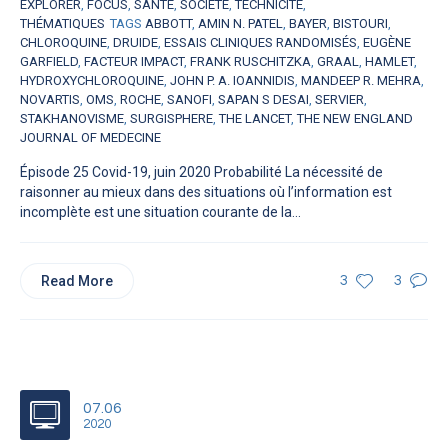
EXPLORER
,
FOCUS
,
SANTÉ
,
SOCIÉTÉ
,
TECHNICITÉ
,
THÉMATIQUES
TAGS
ABBOTT
,
AMIN N. PATEL
,
BAYER
,
BISTOURI
,
CHLOROQUINE
,
DRUIDE
,
ESSAIS CLINIQUES RANDOMISÉS
,
EUGÈNE
GARFIELD
,
FACTEUR IMPACT
,
FRANK RUSCHITZKA
,
GRAAL
,
HAMLET
,
HYDROXYCHLOROQUINE
,
JOHN P. A. IOANNIDIS
,
MANDEEP R. MEHRA
,
NOVARTIS
,
OMS
,
ROCHE
,
SANOFI
,
SAPAN S DESAI
,
SERVIER
,
STAKHANOVISME
,
SURGISPHERE
,
THE LANCET
,
THE NEW ENGLAND
JOURNAL OF MEDECINE
Épisode 25 Covid-19, juin 2020 Probabilité La nécessité de
raisonner au mieux dans des situations où l’information est
incomplète est une situation courante de la...
Read More
3
3
07.06
2020