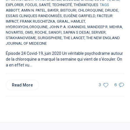
EXPLORER
,
FOCUS
,
SANTÉ
,
TECHNICITÉ
,
THÉMATIQUES
TAGS
ABBOTT
,
AMIN N. PATEL
,
BAYER
,
BISTOURI
,
CHLOROQUINE
,
DRUIDE
,
ESSAIS CLINIQUES RANDOMISÉS
,
EUGÈNE GARFIELD
,
FACTEUR
IMPACT
,
FRANK RUSCHITZKA
,
GRAAL
,
HAMLET
,
HYDROXYCHLOROQUINE
,
JOHN P. A. IOANNIDIS
,
MANDEEP R. MEHRA
,
NOVARTIS
,
OMS
,
ROCHE
,
SANOFI
,
SAPAN S DESAI
,
SERVIER
,
STAKHANOVISME
,
SURGISPHERE
,
THE LANCET
,
THE NEW ENGLAND
JOURNAL OF MEDECINE
Épisode 24 Covid-19, juin 2020 Un véritable psychodrame autour
de la chloroquine a marqué la semaine qui vient de s’écouler. On
a en effet vu...
Read More
3
6