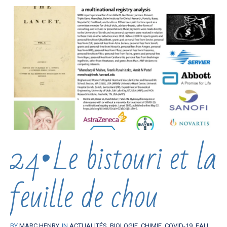
24•Le bistouri et la
feuille de chou
BY
MARC HENRY
IN
ACTUALITÉS
,
BIOLOGIE
,
CHIMIE
,
COVID-19
,
EAU
,