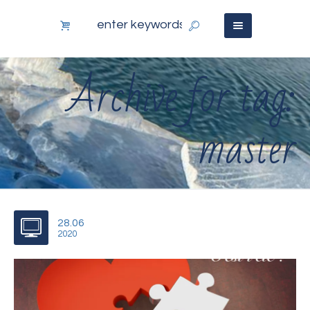
Archive for tag:
master
28.06
2020