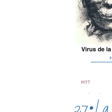
27•La m