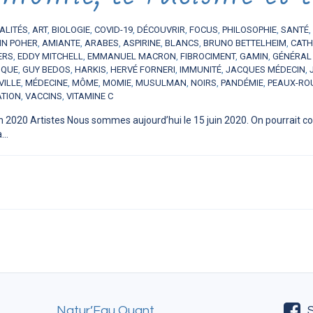
ALITÉS
,
ART
,
BIOLOGIE
,
COVID-19
,
DÉCOUVRIR
,
FOCUS
,
PHILOSOPHIE
,
SANTÉ
,
IN POHER
,
AMIANTE
,
ARABES
,
ASPIRINE
,
BLANCS
,
BRUNO BETTELHEIM
,
CATH
ERS
,
EDDY MITCHELL
,
EMMANUEL MACRON
,
FIBROCIMENT
,
GAMIN
,
GÉNÉRAL
IQUE
,
GUY BEDOS
,
HARKIS
,
HERVÉ FORNERI
,
IMMUNITÉ
,
JACQUES MÉDECIN
,
VILLE
,
MÉDECINE
,
MÔME
,
MOMIE
,
MUSULMAN
,
NOIRS
,
PANDÉMIE
,
PEAUX-RO
ATION
,
VACCINS
,
VITAMINE C
in 2020 Artistes Nous sommes aujourd’hui le 15 juin 2020. On pourrait
..
Natur’Eau Quant