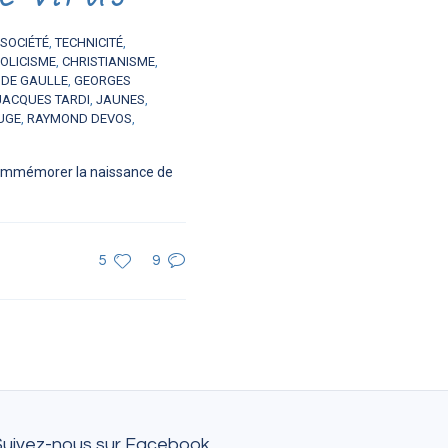
SOCIÉTÉ
,
TECHNICITÉ
,
OLICISME
,
CHRISTIANISME
,
 DE GAULLE
,
GEORGES
JACQUES TARDI
,
JAUNES
,
UGE
,
RAYMOND DEVOS
,
 commémorer la naissance de
5
9
Suivez-nous sur Facebook