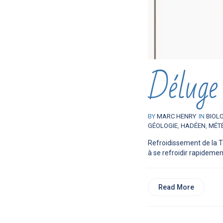
Déluge 
BY
MARC HENRY
IN
BIOL
GÉOLOGIE
,
HADÉEN
,
MÉT
Refroidissement de la T
à se refroidir rapidemen
Read More