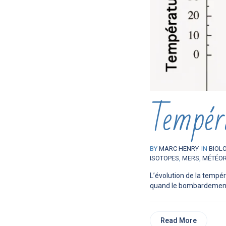
Tempér
BY
MARC HENRY
IN
BIOL
ISOTOPES
,
MERS
,
MÉTÉOR
L’évolution de la tempé
quand le bombardement 
Read More