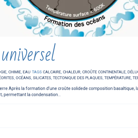
universel
OGIE
,
CHIMIE
,
EAU
TAGS
CALCAIRE
,
CHALEUR
,
CROÛTE CONTINENTALE
,
DÉLU
ÉORITES
,
OCÉANS
,
SILICATES
,
TECTONIQUE DES PLAQUES
,
TEMPÉRATURE
,
TE
erre Après la formation d’une croûte solidede composition basaltique, l
t, permettant la condensation...