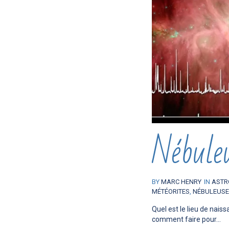
Nébule
BY
MARC HENRY
IN
ASTR
MÉTÉORITES
,
NÉBULEUS
Quel est le lieu de nais
comment faire pour...