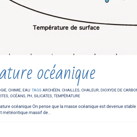
ature océanique
OGIE
,
CHIMIE
,
EAU
TAGS
ARCHÉEN
,
CHAILLES
,
CHALEUR
,
DIOXYDE DE CARBO
ITES
,
OCÉANS
,
PH
,
SILICATES
,
TEMPÉRATURE
rature océanique On pense que la masse océanique est devenue stable il 
météoritique massif de...