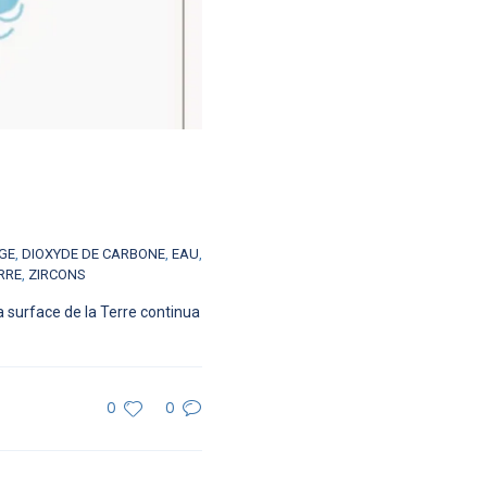
GE
,
DIOXYDE DE CARBONE
,
EAU
,
RRE
,
ZIRCONS
a surface de la Terre continua
0
0