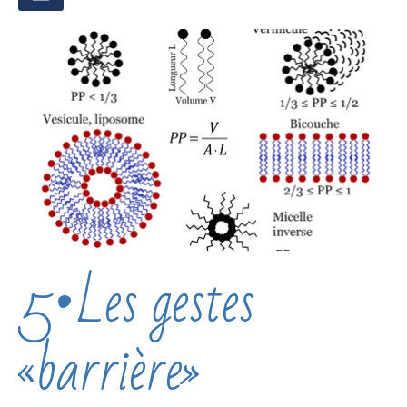
5•Les gestes
«barrière»