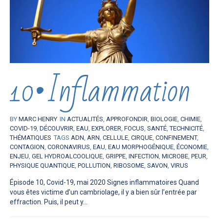
10•Inflammation
BY
MARC HENRY
IN
ACTUALITÉS
,
APPROFONDIR
,
BIOLOGIE
,
CHIMIE
,
COVID-19
,
DÉCOUVRIR
,
EAU
,
EXPLORER
,
FOCUS
,
SANTÉ
,
TECHNICITÉ
,
THÉMATIQUES
TAGS
ADN
,
ARN
,
CELLULE
,
CIRQUE
,
CONFINEMENT
,
CONTAGION
,
CORONAVIRUS
,
EAU
,
EAU MORPHOGÉNIQUE
,
ÉCONOMIE
,
ENJEU
,
GEL HYDROALCOOLIQUE
,
GRIPPE
,
INFECTION
,
MICROBE
,
PEUR
,
PHYSIQUE QUANTIQUE
,
POLLUTION
,
RIBOSOME
,
SAVON
,
VIRUS
Épisode 10, Covid-19, mai 2020 Signes inflammatoires Quand
vous êtes victime d’un cambriolage, il y a bien sûr l’entrée par
effraction. Puis, il peut y...