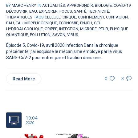
BY
MARC HENRY
IN
ACTUALITÉS
,
APPROFONDIR
,
BIOLOGIE
,
COVID-19
,
DÉCOUVRIR
,
EAU
,
EXPLORER
,
FOCUS
,
SANTÉ
,
TECHNICITÉ
,
THÉMATIQUES
TAGS
CELLULE
,
CIRQUE
,
CONFINEMENT
,
CONTAGION
,
EAU
,
EAU MORPHOGÉNIQUE
,
ÉCONOMIE
,
ENJEU
,
GEL
HYDROALCOOLIQUE
,
GRIPPE
,
INFECTION
,
MICROBE
,
PEUR
,
PHYSIQUE
QUANTIQUE
,
POLLUTION
,
SAVON
,
VIRUS
Épisode 5, Covid-19, avril 2020 Infection Dans la chronique
précédente, j’ai esquissé le mécanisme employé par le virus
SARS-CoV-2 pour entrer par effraction dans une...
Read More
0
3
19.04
2020