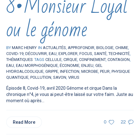
8•Monsieur Loyal
ou le génome
BY
MARC HENRY
IN
ACTUALITÉS
,
APPROFONDIR
,
BIOLOGIE
,
CHIMIE
,
COVID-19
,
DÉCOUVRIR
,
EAU
,
EXPLORER
,
FOCUS
,
SANTÉ
,
TECHNICITÉ
,
THÉMATIQUES
TAGS
CELLULE
,
CIRQUE
,
CONFINEMENT
,
CONTAGION
,
EAU
,
EAU MORPHOGÉNIQUE
,
ÉCONOMIE
,
ENJEU
,
GEL
HYDROALCOOLIQUE
,
GRIPPE
,
INFECTION
,
MICROBE
,
PEUR
,
PHYSIQUE
QUANTIQUE
,
POLLUTION
,
SAVON
,
VIRUS
Épisode 8, Covid-19, avril 2020 Génome et cirque Dans la
chronique n°4, je vous ai peut-être laissé sur votre faim. Juste au
moment où après...
Read More
0
22