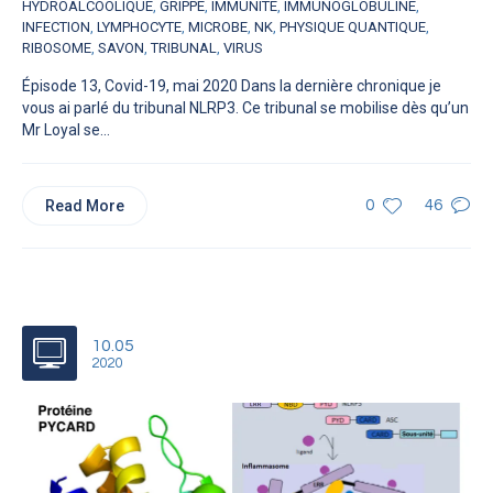
HYDROALCOOLIQUE
,
GRIPPE
,
IMMUNITÉ
,
IMMUNOGLOBULINE
,
INFECTION
,
LYMPHOCYTE
,
MICROBE
,
NK
,
PHYSIQUE QUANTIQUE
,
RIBOSOME
,
SAVON
,
TRIBUNAL
,
VIRUS
Épisode 13, Covid-19, mai 2020 Dans la dernière chronique je
vous ai parlé du tribunal NLRP3. Ce tribunal se mobilise dès qu’un
Mr Loyal se...
Read More
0
46
10.05
2020