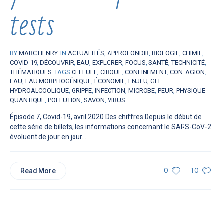
tests
BY
MARC HENRY
IN
ACTUALITÉS
,
APPROFONDIR
,
BIOLOGIE
,
CHIMIE
,
COVID-19
,
DÉCOUVRIR
,
EAU
,
EXPLORER
,
FOCUS
,
SANTÉ
,
TECHNICITÉ
,
THÉMATIQUES
TAGS
CELLULE
,
CIRQUE
,
CONFINEMENT
,
CONTAGION
,
EAU
,
EAU MORPHOGÉNIQUE
,
ÉCONOMIE
,
ENJEU
,
GEL
HYDROALCOOLIQUE
,
GRIPPE
,
INFECTION
,
MICROBE
,
PEUR
,
PHYSIQUE
QUANTIQUE
,
POLLUTION
,
SAVON
,
VIRUS
Épisode 7, Covid-19, avril 2020 Des chiffres Depuis le début de
cette série de billets, les informations concernant le SARS-CoV-2
évoluent de jour en jour....
Read More
0
10