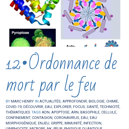
12•Ordonnance de
mort par le feu
BY
MARC HENRY
IN
ACTUALITÉS
,
APPROFONDIR
,
BIOLOGIE
,
CHIMIE
,
COVID-19
,
DÉCOUVRIR
,
EAU
,
EXPLORER
,
FOCUS
,
SANTÉ
,
TECHNICITÉ
,
THÉMATIQUES
TAGS
ADN
,
APOPTOSE
,
ARN
,
BASOPHILE
,
CELLULE
,
CONFINEMENT
,
CONTAGION
,
CORONAVIRUS
,
EAU
,
EAU
MORPHOGÉNIQUE
,
ENJEU
,
GRIPPE
,
IMMUNITÉ
,
INFECTION
,
LYMPHOCYTE
,
MICROBE
,
NK
,
PEUR
,
PHYSIQUE QUANTIQUE
,