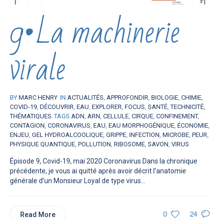
9•La machinerie
virale
BY
MARC HENRY
IN
ACTUALITÉS
,
APPROFONDIR
,
BIOLOGIE
,
CHIMIE
,
COVID-19
,
DÉCOUVRIR
,
EAU
,
EXPLORER
,
FOCUS
,
SANTÉ
,
TECHNICITÉ
,
THÉMATIQUES
TAGS
ADN
,
ARN
,
CELLULE
,
CIRQUE
,
CONFINEMENT
,
CONTAGION
,
CORONAVIRUS
,
EAU
,
EAU MORPHOGÉNIQUE
,
ÉCONOMIE
,
ENJEU
,
GEL HYDROALCOOLIQUE
,
GRIPPE
,
INFECTION
,
MICROBE
,
PEUR
,
PHYSIQUE QUANTIQUE
,
POLLUTION
,
RIBOSOME
,
SAVON
,
VIRUS
Épisode 9, Covid-19, mai 2020 Coronavirus Dans la chronique
précédente, je vous ai quitté après avoir décrit l’anatomie
générale d’un Monsieur Loyal de type virus...
Read More
0
24