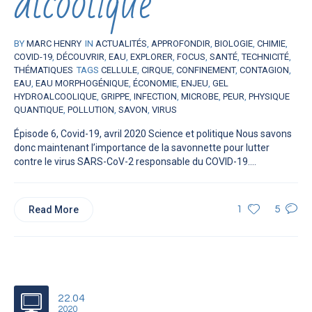
alcoolique
BY
MARC HENRY
IN
ACTUALITÉS
,
APPROFONDIR
,
BIOLOGIE
,
CHIMIE
,
COVID-19
,
DÉCOUVRIR
,
EAU
,
EXPLORER
,
FOCUS
,
SANTÉ
,
TECHNICITÉ
,
THÉMATIQUES
TAGS
CELLULE
,
CIRQUE
,
CONFINEMENT
,
CONTAGION
,
EAU
,
EAU MORPHOGÉNIQUE
,
ÉCONOMIE
,
ENJEU
,
GEL
HYDROALCOOLIQUE
,
GRIPPE
,
INFECTION
,
MICROBE
,
PEUR
,
PHYSIQUE
QUANTIQUE
,
POLLUTION
,
SAVON
,
VIRUS
Épisode 6, Covid-19, avril 2020 Science et politique Nous savons
donc maintenant l’importance de la savonnette pour lutter
contre le virus SARS-CoV-2 responsable du COVID-19....
Read More
1
5
22.04
2020