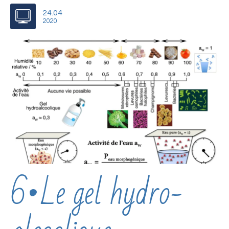
24.04
2020
6•Le gel hydro-