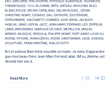
EAU
,
EXPLORER
,
PHILOSOPHIE
,
PHYSIQUE QUANTIQUE
,
TECHNICITÉ
,
THÉMATIQUES
TAGS
ALCHIMIE
,
ARTS
,
BATEAU
,
BHOUTAN
,
BLEU
BLANC ROUGE
,
BRUNO CATALANO
,
CALVIN RUSSEL
,
CÉSAR
,
CHRISTINE HENRY
,
COSMOS
,
EAU
,
ENTROPIE
,
ÉSOTÉRISME
,
FERRONNERIE
,
GIACOMETTI
,
HOMMES
,
IGOR ZEKIN
,
JACQUES
HIGELIN
,
JANIS JOPLIN
,
JAZZ
,
JEAN-MARC FERRAND
,
LED ZEPPELIN
,
LIMEIL-BRÉVANNES
,
MARQUIS DE SADE
,
METALLICA
,
MIQUEL
APARICI
,
MUSIQUE
,
PERGOLA
,
PHILIPPE HENRY
,
PORT SAINT-LOUIS DU
RHÔNE
,
POTERIE
,
RHINOCÉROS
,
RODIN
,
SANTONNIER
,
SAZE
,
SCIENCE
,
SCULPTURE
,
TRAIN FANTÔME
,
WALDO KITTY
Art et science Bien triste nouvelle ce matin. Je viens d’apprendre
que mon beau-frère Jean-Marc Ferrand, alias JM ou Jihème, est
décédé hier soir à...
Read More
1
19