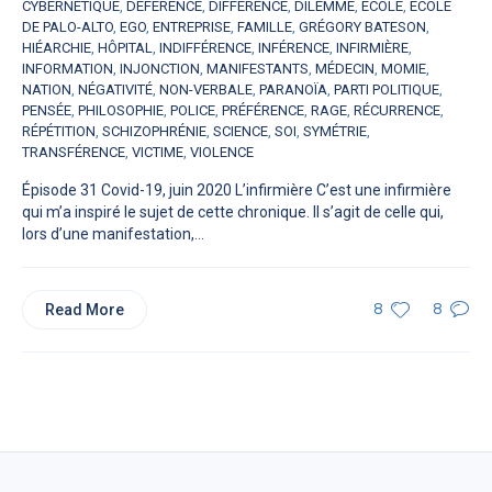
CYBERNÉTIQUE
,
DÉFÉRENCE
,
DIFFÉRENCE
,
DILEMME
,
ÉCOLE
,
ÉCOLE
DE PALO-ALTO
,
EGO
,
ENTREPRISE
,
FAMILLE
,
GRÉGORY BATESON
,
HIÉARCHIE
,
HÔPITAL
,
INDIFFÉRENCE
,
INFÉRENCE
,
INFIRMIÈRE
,
INFORMATION
,
INJONCTION
,
MANIFESTANTS
,
MÉDECIN
,
MOMIE
,
NATION
,
NÉGATIVITÉ
,
NON-VERBALE
,
PARANOÏA
,
PARTI POLITIQUE
,
PENSÉE
,
PHILOSOPHIE
,
POLICE
,
PRÉFÉRENCE
,
RAGE
,
RÉCURRENCE
,
RÉPÉTITION
,
SCHIZOPHRÉNIE
,
SCIENCE
,
SOI
,
SYMÉTRIE
,
TRANSFÉRENCE
,
VICTIME
,
VIOLENCE
Épisode 31 Covid-19, juin 2020 L’infirmière C’est une infirmière
qui m’a inspiré le sujet de cette chronique. Il s’agit de celle qui,
lors d’une manifestation,...
Read More
8
8