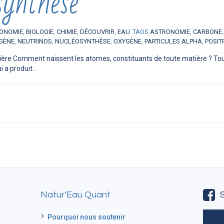
synthèse
ONOMIE
,
BIOLOGIE
,
CHIMIE
,
DÉCOUVRIR
,
EAU
TAGS
ASTRONOMIE
,
CARBONE
GÈNE
,
NEUTRINOS
,
NUCLÉOSYNTHÈSE
,
OXYGÈNE
,
PARTICULES ALPHA
,
POSIT
ère Comment naissent les atomes, constituants de toute matière ? Tout
 a produit...
Natur’Eau Quant
Pourquoi nous soutenir