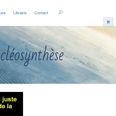
ques
Librairie
Contact
cléosynthèse