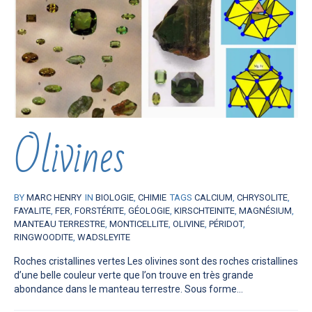
Olivines
BY
MARC HENRY
IN
BIOLOGIE
,
CHIMIE
TAGS
CALCIUM
,
CHRYSOLITE
,
FAYALITE
,
FER
,
FORSTÉRITE
,
GÉOLOGIE
,
KIRSCHTEINITE
,
MAGNÉSIUM
,
MANTEAU TERRESTRE
,
MONTICELLITE
,
OLIVINE
,
PÉRIDOT
,
RINGWOODITE
,
WADSLEYITE
Roches cristallines vertes Les olivines sont des roches cristallines
d’une belle couleur verte que l’on trouve en très grande
abondance dans le manteau terrestre. Sous forme...