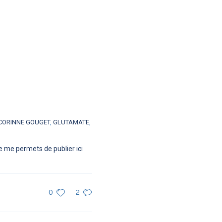
CORINNE GOUGET
,
GLUTAMATE
,
e me permets de publier ici
0
2