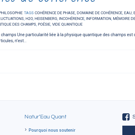
PHILOSOPHIE
TAGS
COHÉRENCE DE PHASE
,
DOMAINE DE COHÉRENCE
,
EAU
,
LUCTUATIONS
,
H2O
,
HEISENBERG
,
INCOHÉRENCE
,
INFORMATION
,
MÉMOIRE DE
NTIQUE DES CHAMPS
,
POÉSIE
,
VIDE QUANTIQUE
champs Une particularité liée à la physique quantique des champs est 
cules, n’est...
Natur’Eau Quant
Pourquoi nous soutenir