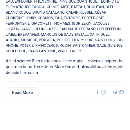
EAU
,
EXPLORER
,
PHILOSOPHIE
,
PHYSIQUE QUANTIQUE
,
TECHNICITÉ
,
THÉMATIQUES
TAGS
ALCHIMIE
,
ARTS
,
BATEAU
,
BHOUTAN
,
BLEU
BLANC ROUGE
,
BRUNO CATALANO
,
CALVIN RUSSEL
,
CÉSAR
,
CHRISTINE HENRY
,
COSMOS
,
EAU
,
ENTROPIE
,
ÉSOTÉRISME
,
FERRONNERIE
,
GIACOMETTI
,
HOMMES
,
IGOR ZEKIN
,
JACQUES
HIGELIN
,
JANIS JOPLIN
,
JAZZ
,
JEAN-MARC FERRAND
,
LED ZEPPELIN
,
LIMEIL-BRÉVANNES
,
MARQUIS DE SADE
,
METALLICA
,
MIQUEL
APARICI
,
MUSIQUE
,
PERGOLA
,
PHILIPPE HENRY
,
PORT SAINT-LOUIS DU
RHÔNE
,
POTERIE
,
RHINOCÉROS
,
RODIN
,
SANTONNIER
,
SAZE
,
SCIENCE
,
SCULPTURE
,
TRAIN FANTÔME
,
WALDO KITTY
Art et science Bien triste nouvelle ce matin. Je viens d’apprendre
que mon beau-frère Jean-Marc Ferrand, alias JM ou Jihème, est
décédé hier soir à...
Read More
1
19