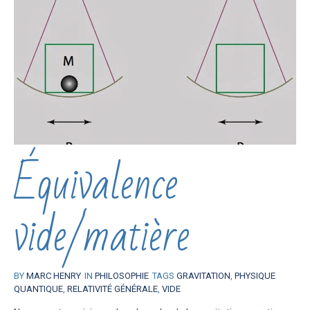
Équivalence
vide/matière
BY
MARC HENRY
IN
PHILOSOPHIE
TAGS
GRAVITATION
,
PHYSIQUE
QUANTIQUE
,
RELATIVITÉ GÉNÉRALE
,
VIDE