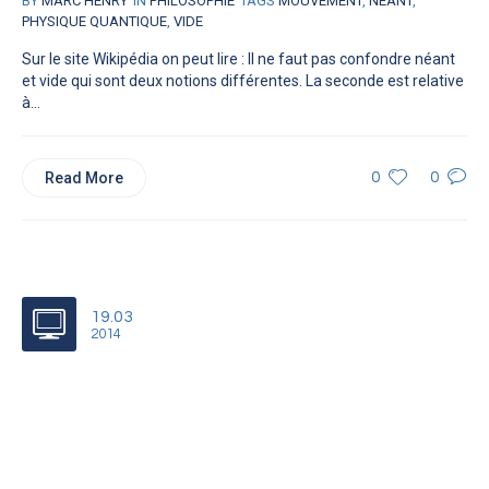
BY
MARC HENRY
IN
PHILOSOPHIE
TAGS
MOUVEMENT
,
NÉANT
,
PHYSIQUE QUANTIQUE
,
VIDE
Sur le site Wikipédia on peut lire : Il ne faut pas confondre néant
et vide qui sont deux notions différentes. La seconde est relative
à...
Read More
0
0
19.03
2014