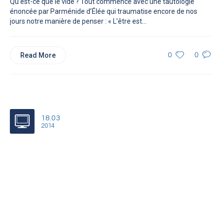
Qu’est-ce que le vide ? Tout commence avec une tautologie
énoncée par Parménide d’Élée qui traumatise encore de nos
jours notre manière de penser : « L’être est...
Read More
0
0
18.03
2014