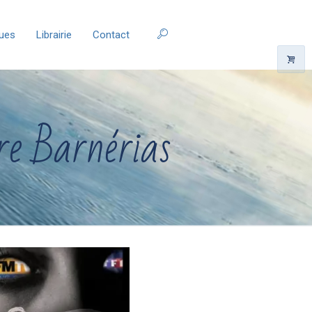
ques
Librairie
Contact
re Barnérias