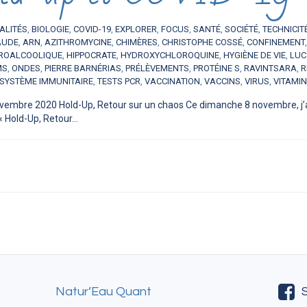
ALITÉS
,
BIOLOGIE
,
COVID-19
,
EXPLORER
,
FOCUS
,
SANTÉ
,
SOCIÉTÉ
,
TECHNICIT
AUDE
,
ARN
,
AZITHROMYCINE
,
CHIMÈRES
,
CHRISTOPHE COSSÉ
,
CONFINEMENT
ROALCOOLIQUE
,
HIPPOCRATE
,
HYDROXYCHLOROQUINE
,
HYGIÈNE DE VIE
,
LUC
MS
,
ONDES
,
PIERRE BARNÉRIAS
,
PRÉLÈVEMENTS
,
PROTÉINE S
,
RAVINTSARA
,
R
SYSTÈME IMMUNITAIRE
,
TESTS PCR
,
VACCINATION
,
VACCINS
,
VIRUS
,
VITAMIN
vembre 2020 Hold-Up, Retour sur un chaos Ce dimanche 8 novembre, j’a
« Hold-Up, Retour...
Natur’Eau Quant