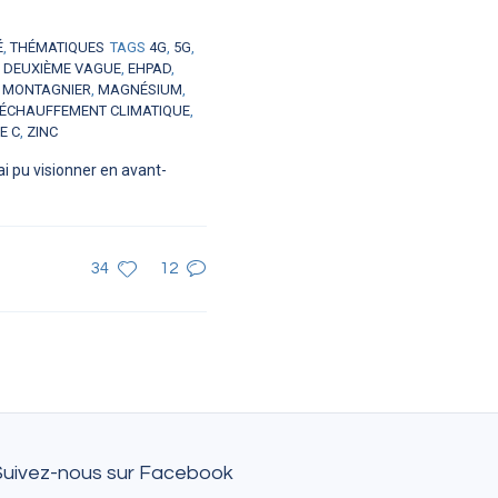
É
,
THÉMATIQUES
TAGS
4G
,
5G
,
,
DEUXIÈME VAGUE
,
EHPAD
,
 MONTAGNIER
,
MAGNÉSIUM
,
ÉCHAUFFEMENT CLIMATIQUE
,
E C
,
ZINC
i pu visionner en avant-
34
12
Suivez-nous sur Facebook