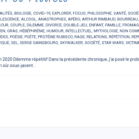
ALITÉS
,
BIOLOGIE
,
COVID-19
,
EXPLORER
,
FOCUS
,
PHILOSOPHIE
,
SANTÉ
,
SOCIÉ
LESCENCE
,
ALCOOL
,
ANASTROPHES
,
APÉRO
,
ARTHUR RIMBAUD
,
BOURREAU
SCUR
,
COUPLE
,
DILEMME
,
DIVORCE
,
DOUBLE-JEU
,
ENFANT
,
FAMILLE
,
FROMAG
TEN
,
GRAS
,
HÉBÉPHRÉNIE
,
HUMOUR
,
INTELLECTUEL
,
MYTHOLOGIE
,
NON COM
ÏDES
,
POÉSIE
,
POÈTE
,
PROTÉINE RUBISCO
,
RAGE
,
RELATIONS
,
RÉPÉTITION
,
REP
FIQUE
,
SEL
,
SERGE GAINSBOURG
,
SKYWALKER
,
SOCIÉTÉ
,
STAR WARS
,
VICTIM
n 2020 Dilemme répétitif Dans la précédente chronique, j’ai posé le pro
 sûr sous-jacent...