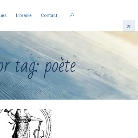
ques
Librairie
Contact
or tag: poète