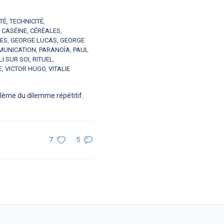
TÉ
,
TECHNICITÉ
,
,
CASÉINE
,
CÉRÉALES
,
ES
,
GEORGE LUCAS
,
GEORGE
MUNICATION
,
PARANOÏA
,
PAUL
LI SUR SOI
,
RITUEL
,
E
,
VICTOR HUGO
,
VITALIE
blème du dilemme répétitif.
7
5