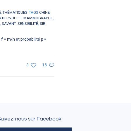
É
,
THÉMATIQUES
TAGS
CHINE
,
N BERNOULLI
,
MAMMOGRAPHIE
,
,
SAVANT
,
SENSIBILITÉ
,
SIR
f = m/n et probabilité p =
3
16
Suivez-nous sur Facebook