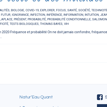
ALITÉS
,
BIOLOGIE
,
COVID-19
,
EXPLORER
,
FOCUS
,
SANTÉ
,
SOCIÉTÉ
,
TECHNICIT
,
FUTUR
,
IGNORANCE
,
INFECTION
,
INFÉRENCE
,
INFORMATION
,
INTUITION
,
JEA
 LAPLACE
,
PRÉSENT
,
PROBABILITÉ
,
PROBABILITÉ CONDITIONNELLE
,
SALOMON
FICITÉ
,
TESTS BIOLOGIQUES
,
THOMAS BAYES
,
VIH
n 2020 Fréquence et probabilité On ne doit jamais confondre, fréquence 
..
Natur’Eau Quant