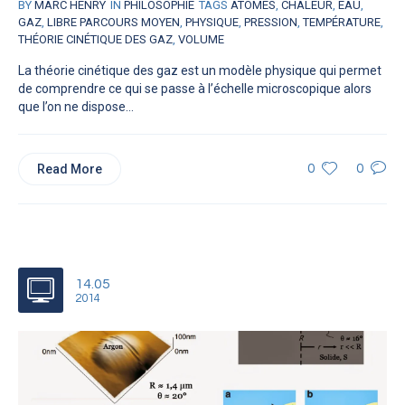
BY
MARC HENRY
IN
PHILOSOPHIE
TAGS
ATOMES
,
CHALEUR
,
EAU
,
GAZ
,
LIBRE PARCOURS MOYEN
,
PHYSIQUE
,
PRESSION
,
TEMPÉRATURE
,
THÉORIE CINÉTIQUE DES GAZ
,
VOLUME
La théorie cinétique des gaz est un modèle physique qui permet
de comprendre ce qui se passe à l’échelle microscopique alors
que l’on ne dispose...
Read More
0
0
14.05
2014