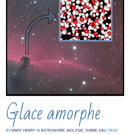
Glace amorphe
BY
MARC HENRY
IN
ASTRONOMIE
,
BIOLOGIE
,
CHIMIE
,
EAU
TAGS