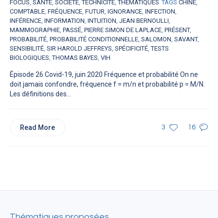
FOCUS
,
SANTÉ
,
SOCIÉTÉ
,
TECHNICITÉ
,
THÉMATIQUES
TAGS
CHINE
,
COMPTABLE
,
FRÉQUENCE
,
FUTUR
,
IGNORANCE
,
INFECTION
,
INFÉRENCE
,
INFORMATION
,
INTUITION
,
JEAN BERNOULLI
,
MAMMOGRAPHIE
,
PASSÉ
,
PIERRE SIMON DE LAPLACE
,
PRÉSENT
,
PROBABILITÉ
,
PROBABILITÉ CONDITIONNELLE
,
SALOMON
,
SAVANT
,
SENSIBILITÉ
,
SIR HAROLD JEFFREYS
,
SPÉCIFICITÉ
,
TESTS
BIOLOGIQUES
,
THOMAS BAYES
,
VIH
Épisode 26 Covid-19, juin 2020 Fréquence et probabilité On ne
doit jamais confondre, fréquence f = m/n et probabilité p = M/N.
Les définitions des...
Read More
3
16
Thématiques proposées