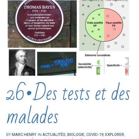
26•Des tests et des
malades
BY
MARC HENRY
IN
ACTUALITÉS
,
BIOLOGIE
,
COVID-19
,
EXPLORER
,