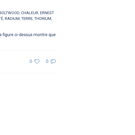
 BOLTWOOD
,
CHALEUR
,
ERNEST
TÉ
,
RADIUM
,
TERRE
,
THORIUM
,
La figure ci-dessus montre que
0
0