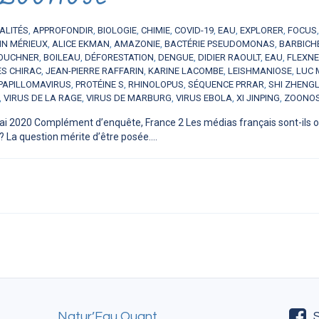
ALITÉS
,
APPROFONDIR
,
BIOLOGIE
,
CHIMIE
,
COVID-19
,
EAU
,
EXPLORER
,
FOCUS
IN MÉRIEUX
,
ALICE EKMAN
,
AMAZONIE
,
BACTÉRIE PSEUDOMONAS
,
BARBICH
OUCHNER
,
BOILEAU
,
DÉFORESTATION
,
DENGUE
,
DIDIER RAOULT
,
EAU
,
FLEXN
S CHIRAC
,
JEAN-PIERRE RAFFARIN
,
KARINE LACOMBE
,
LEISHMANIOSE
,
LUC 
PAPILLOMAVIRUS
,
PROTÉINE S
,
RHINOLOPUS
,
SÉQUENCE PRRAR
,
SHI ZHENGL
,
VIRUS DE LA RAGE
,
VIRUS DE MARBURG
,
VIRUS EBOLA
,
XI JINPING
,
ZOONO
ai 2020 Complément d’enquête, France 2 Les médias français sont-ils obj
 La question mérite d’être posée....
Natur’Eau Quant