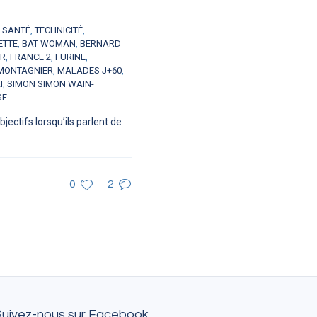
,
SANTÉ
,
TECHNICITÉ
,
ETTE
,
BAT WOMAN
,
BERNARD
ER
,
FRANCE 2
,
FURINE
,
MONTAGNIER
,
MALADES J+60
,
I
,
SIMON SIMON WAIN-
SE
ectifs lorsqu’ils parlent de
0
2
Suivez-nous sur Facebook