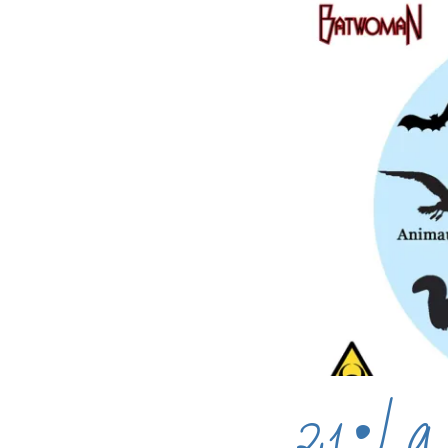
21•La 