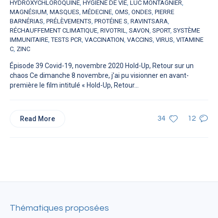
HYDROXYCHLOROQUINE
,
HYGIÈNE DE VIE
,
LUC MONTAGNIER
,
MAGNÉSIUM
,
MASQUES
,
MÉDECINE
,
OMS
,
ONDES
,
PIERRE
BARNÉRIAS
,
PRÉLÈVEMENTS
,
PROTÉINE S
,
RAVINTSARA
,
RÉCHAUFFEMENT CLIMATIQUE
,
RIVOTRIL
,
SAVON
,
SPORT
,
SYSTÈME
IMMUNITAIRE
,
TESTS PCR
,
VACCINATION
,
VACCINS
,
VIRUS
,
VITAMINE
C
,
ZINC
Épisode 39 Covid-19, novembre 2020 Hold-Up, Retour sur un
chaos Ce dimanche 8 novembre, j’ai pu visionner en avant-
première le film intitulé « Hold-Up, Retour...
Read More
34
12
Thématiques proposées