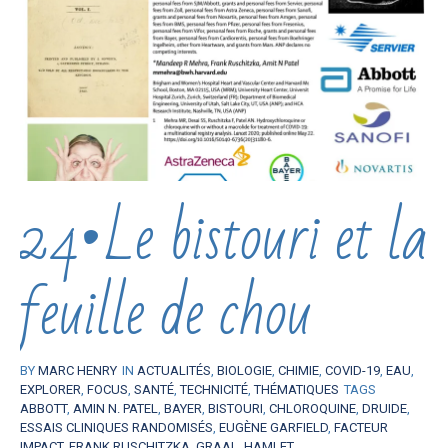
24•Le bistouri et la
feuille de chou
BY
MARC HENRY
IN
ACTUALITÉS
,
BIOLOGIE
,
CHIMIE
,
COVID-19
,
EAU
,
EXPLORER
,
FOCUS
,
SANTÉ
,
TECHNICITÉ
,
THÉMATIQUES
TAGS
ABBOTT
,
AMIN N. PATEL
,
BAYER
,
BISTOURI
,
CHLOROQUINE
,
DRUIDE
,
ESSAIS CLINIQUES RANDOMISÉS
,
EUGÈNE GARFIELD
,
FACTEUR
IMPACT
,
FRANK RUSCHITZKA
,
GRAAL
,
HAMLET
,