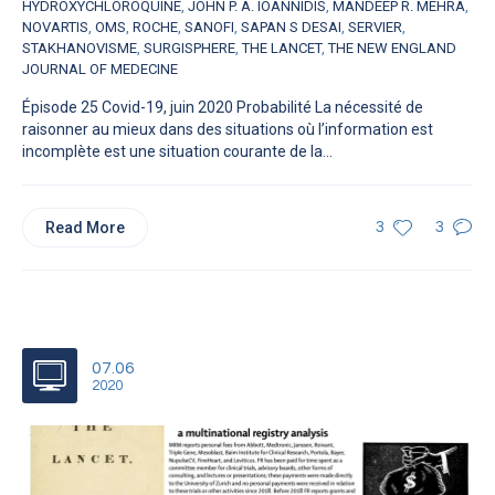
HYDROXYCHLOROQUINE
,
JOHN P. A. IOANNIDIS
,
MANDEEP R. MEHRA
,
NOVARTIS
,
OMS
,
ROCHE
,
SANOFI
,
SAPAN S DESAI
,
SERVIER
,
STAKHANOVISME
,
SURGISPHERE
,
THE LANCET
,
THE NEW ENGLAND
JOURNAL OF MEDECINE
Épisode 25 Covid-19, juin 2020 Probabilité La nécessité de
raisonner au mieux dans des situations où l’information est
incomplète est une situation courante de la...
Read More
3
3
07.06
2020