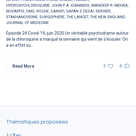
HYDROXYCHLOROQUINE
,
JOHN P. A. IOANNIDIS
,
MANDEEP R. MEHRA
,
NOVARTIS
,
OMS
,
ROCHE
,
SANOFI
,
SAPAN S DESAI
,
SERVIER
,
STAKHANOVISME
,
SURGISPHERE
,
THE LANCET
,
THE NEW ENGLAND
JOURNAL OF MEDECINE
Épisode 24 Covid-19, juin 2020 Un véritable psychodrame autour
de la chloroquine a marqué la semaine qui vient de s’écouler. On
a en effet vu...
Read More
3
6
Thématiques proposées
L'Eau