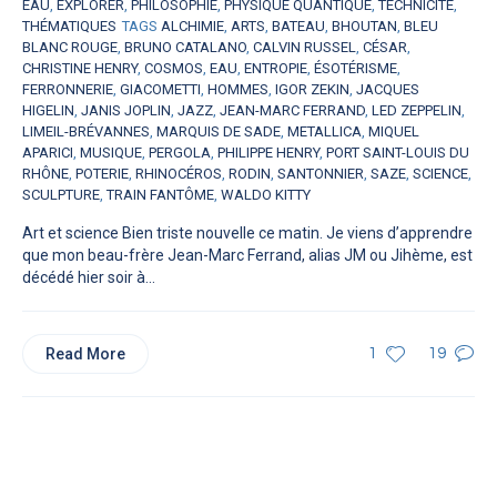
EAU
,
EXPLORER
,
PHILOSOPHIE
,
PHYSIQUE QUANTIQUE
,
TECHNICITÉ
,
THÉMATIQUES
TAGS
ALCHIMIE
,
ARTS
,
BATEAU
,
BHOUTAN
,
BLEU
BLANC ROUGE
,
BRUNO CATALANO
,
CALVIN RUSSEL
,
CÉSAR
,
CHRISTINE HENRY
,
COSMOS
,
EAU
,
ENTROPIE
,
ÉSOTÉRISME
,
FERRONNERIE
,
GIACOMETTI
,
HOMMES
,
IGOR ZEKIN
,
JACQUES
HIGELIN
,
JANIS JOPLIN
,
JAZZ
,
JEAN-MARC FERRAND
,
LED ZEPPELIN
,
LIMEIL-BRÉVANNES
,
MARQUIS DE SADE
,
METALLICA
,
MIQUEL
APARICI
,
MUSIQUE
,
PERGOLA
,
PHILIPPE HENRY
,
PORT SAINT-LOUIS DU
RHÔNE
,
POTERIE
,
RHINOCÉROS
,
RODIN
,
SANTONNIER
,
SAZE
,
SCIENCE
,
SCULPTURE
,
TRAIN FANTÔME
,
WALDO KITTY
Art et science Bien triste nouvelle ce matin. Je viens d’apprendre
que mon beau-frère Jean-Marc Ferrand, alias JM ou Jihème, est
décédé hier soir à...
Read More
1
19