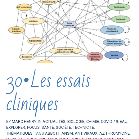
30•Les essais
cliniques
BY
MARC HENRY
IN
ACTUALITÉS
,
BIOLOGIE
,
CHIMIE
,
COVID-19
,
EAU
,
EXPLORER
,
FOCUS
,
SANTÉ
,
SOCIÉTÉ
,
TECHNICITÉ
,
THÉMATIQUES
TAGS
ABBOTT
,
ANSM
,
ANTIVIRAUX
,
AZITHROMYCINE
,