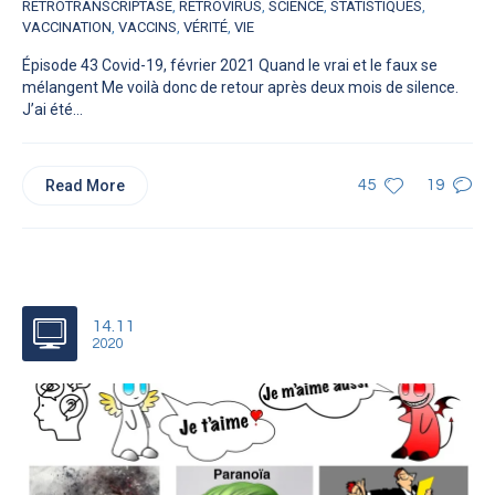
RÉTROTRANSCRIPTASE
,
RÉTROVIRUS
,
SCIENCE
,
STATISTIQUES
,
VACCINATION
,
VACCINS
,
VÉRITÉ
,
VIE
Épisode 43 Covid-19, février 2021 Quand le vrai et le faux se
mélangent Me voilà donc de retour après deux mois de silence.
J’ai été...
Read More
45
19
14.11
2020