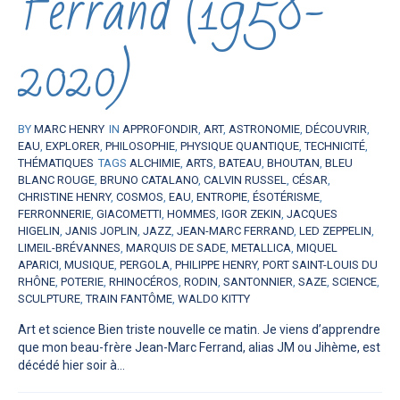
Ferrand (1958-
2020)
BY
MARC HENRY
IN
APPROFONDIR
,
ART
,
ASTRONOMIE
,
DÉCOUVRIR
,
EAU
,
EXPLORER
,
PHILOSOPHIE
,
PHYSIQUE QUANTIQUE
,
TECHNICITÉ
,
THÉMATIQUES
TAGS
ALCHIMIE
,
ARTS
,
BATEAU
,
BHOUTAN
,
BLEU
BLANC ROUGE
,
BRUNO CATALANO
,
CALVIN RUSSEL
,
CÉSAR
,
CHRISTINE HENRY
,
COSMOS
,
EAU
,
ENTROPIE
,
ÉSOTÉRISME
,
FERRONNERIE
,
GIACOMETTI
,
HOMMES
,
IGOR ZEKIN
,
JACQUES
HIGELIN
,
JANIS JOPLIN
,
JAZZ
,
JEAN-MARC FERRAND
,
LED ZEPPELIN
,
LIMEIL-BRÉVANNES
,
MARQUIS DE SADE
,
METALLICA
,
MIQUEL
APARICI
,
MUSIQUE
,
PERGOLA
,
PHILIPPE HENRY
,
PORT SAINT-LOUIS DU
RHÔNE
,
POTERIE
,
RHINOCÉROS
,
RODIN
,
SANTONNIER
,
SAZE
,
SCIENCE
,
SCULPTURE
,
TRAIN FANTÔME
,
WALDO KITTY
Art et science Bien triste nouvelle ce matin. Je viens d’apprendre
que mon beau-frère Jean-Marc Ferrand, alias JM ou Jihème, est
décédé hier soir à...