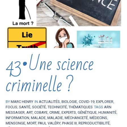
43•Une science
criminelle ?
BY
MARC HENRY
IN
ACTUALITÉS
,
BIOLOGIE
,
COVID-19
,
EXPLORER
,
FOCUS
,
SANTÉ
,
SOCIÉTÉ
,
TECHNICITÉ
,
THÉMATIQUES
TAGS
ARN
MESSAGER
,
ART
,
COBAYE
,
CRIME
,
EXPERTS
,
GÉNÉTIQUE
,
HUMANITÉ
,
INFORMATION
,
MALADE
,
MALADIE
,
MÉCHANCETÉ
,
MÉDECINS
,
MENSONGE
,
MORT
,
PAUL VALÉRY
,
PHASE III
,
REPRODUCTIBILITÉ
,