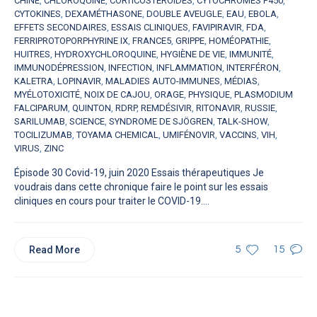
CHINE
,
CHLOROQUINE
,
CORTICOSTÉROÏDES
,
CYTOCHROMES P450
,
CYTOKINES
,
DEXAMÉTHASONE
,
DOUBLE AVEUGLE
,
EAU
,
EBOLA
,
EFFETS SECONDAIRES
,
ESSAIS CLINIQUES
,
FAVIPIRAVIR
,
FDA
,
FERRIPROTOPORPHYRINE IX
,
FRANCE5
,
GRIPPE
,
HOMÉOPATHIE
,
HUITRES
,
HYDROXYCHLOROQUINE
,
HYGIÈNE DE VIE
,
IMMUNITÉ
,
IMMUNODÉPRESSION
,
INFECTION
,
INFLAMMATION
,
INTERFÉRON
,
KALETRA
,
LOPINAVIR
,
MALADIES AUTO-IMMUNES
,
MÉDIAS
,
MYÉLOTOXICITÉ
,
NOIX DE CAJOU
,
ORAGE
,
PHYSIQUE
,
PLASMODIUM
FALCIPARUM
,
QUINTON
,
RDRP
,
REMDÉSIVIR
,
RITONAVIR
,
RUSSIE
,
SARILUMAB
,
SCIENCE
,
SYNDROME DE SJÖGREN
,
TALK-SHOW
,
TOCILIZUMAB
,
TOYAMA CHEMICAL
,
UMIFÉNOVIR
,
VACCINS
,
VIH
,
VIRUS
,
ZINC
Épisode 30 Covid-19, juin 2020 Essais thérapeutiques Je
voudrais dans cette chronique faire le point sur les essais
cliniques en cours pour traiter le COVID-19....
Read More
5
15