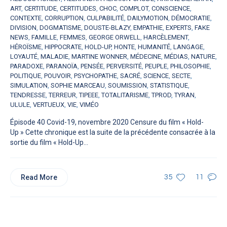
ART
,
CERTITUDE
,
CERTITUDES
,
CHOC
,
COMPLOT
,
CONSCIENCE
,
CONTEXTE
,
CORRUPTION
,
CULPABILITÉ
,
DAILYMOTION
,
DÉMOCRATIE
,
DIVISION
,
DOGMATISME
,
DOUSTE-BLAZY
,
EMPATHIE
,
EXPERTS
,
FAKE
NEWS
,
FAMILLE
,
FEMMES
,
GEORGE ORWELL
,
HARCÈLEMENT
,
HÉROÏSME
,
HIPPOCRATE
,
HOLD-UP
,
HONTE
,
HUMANITÉ
,
LANGAGE
,
LOYAUTÉ
,
MALADIE
,
MARTINE WONNER
,
MÉDECINE
,
MÉDIAS
,
NATURE
,
PARADOXE
,
PARANOÏA
,
PENSÉE
,
PERVERSITÉ
,
PEUPLE
,
PHILOSOPHIE
,
POLITIQUE
,
POUVOIR
,
PSYCHOPATHE
,
SACRÉ
,
SCIENCE
,
SECTE
,
SIMULATION
,
SOPHIE MARCEAU
,
SOUMISSION
,
STATISTIQUE
,
TENDRESSE
,
TERREUR
,
TIPEEE
,
TOTALITARISME
,
TPROD
,
TYRAN
,
ULULE
,
VERTUEUX
,
VIE
,
VIMÉO
Épisode 40 Covid-19, novembre 2020 Censure du film « Hold-
Up » Cette chronique est la suite de la précédente consacrée à la
sortie du film « Hold-Up...
Read More
35
11