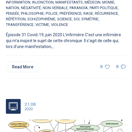
INFORMATION
,
INJONCTION
,
MANIFESTANTS
,
MÉDECIN
,
MOMIE
,
NATION
,
NÉGATIVITÉ
,
NON-VERBALE
,
PARANOÏA
,
PARTI POLITIQUE
,
PENSÉE
,
PHILOSOPHIE
,
POLICE
,
PRÉFÉRENCE
,
RAGE
,
RÉCURRENCE
,
RÉPÉTITION
,
SCHIZOPHRÉNIE
,
SCIENCE
,
SOI
,
SYMÉTRIE
,
TRANSFÉRENCE
,
VICTIME
,
VIOLENCE
Épisode 31 Covid-19, juin 2020 L’infirmière C’est une infirmière
qui m’a inspiré le sujet de cette chronique. Il s’agit de celle qui,
lors d’une manifestation,...
Read More
8
8
21.06
2020