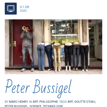
01.08
2020
Peter Bussigel
BY
MARC HENRY
IN
ART
,
PHILOSOPHIE
TAGS
ART
,
GOUTTE D'EAU
,
PETER BUSSIGEL
,
SCIENCE
,
TECHNOLOGIE