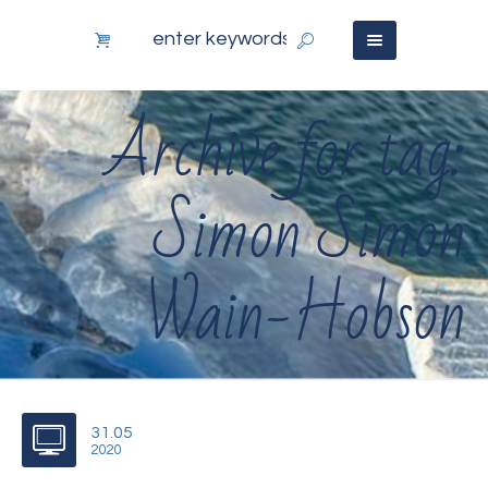
Archive for tag:
Simon Simon
Wain-Hobson
31.05
2020