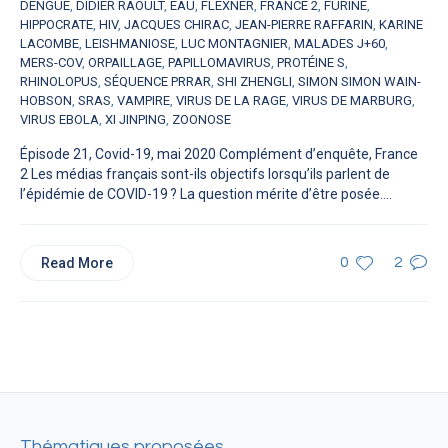
DENGUE
,
DIDIER RAOULT
,
EAU
,
FLEXNER
,
FRANCE 2
,
FURINE
,
HIPPOCRATE
,
HIV
,
JACQUES CHIRAC
,
JEAN-PIERRE RAFFARIN
,
KARINE
LACOMBE
,
LEISHMANIOSE
,
LUC MONTAGNIER
,
MALADES J+60
,
MERS-COV
,
ORPAILLAGE
,
PAPILLOMAVIRUS
,
PROTÉINE S
,
RHINOLOPUS
,
SÉQUENCE PRRAR
,
SHI ZHENGLI
,
SIMON SIMON WAIN-
HOBSON
,
SRAS
,
VAMPIRE
,
VIRUS DE LA RAGE
,
VIRUS DE MARBURG
,
VIRUS EBOLA
,
XI JINPING
,
ZOONOSE
Épisode 21, Covid-19, mai 2020 Complément d’enquête, France
2 Les médias français sont-ils objectifs lorsqu’ils parlent de
l’épidémie de COVID-19 ? La question mérite d’être posée....
Read More
0
2
Thématiques proposées