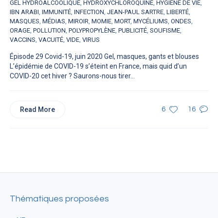
GEL HYDROALCOOLIQUE
,
HYDROXYCHLOROQUINE
,
HYGIÈNE DE VIE
,
IBN ARABI
,
IMMUNITÉ
,
INFECTION
,
JEAN-PAUL SARTRE
,
LIBERTÉ
,
MASQUES
,
MÉDIAS
,
MIROIR
,
MOMIE
,
MORT
,
MYCÉLIUMS
,
ONDES
,
ORAGE
,
POLLUTION
,
POLYPROPYLÈNE
,
PUBLICITÉ
,
SOUFISME
,
VACCINS
,
VACUITÉ
,
VIDE
,
VIRUS
Épisode 29 Covid-19, juin 2020 Gel, masques, gants et blouses
L’épidémie de COVID-19 s’éteint en France, mais quid d’un
COVID-20 cet hiver ? Saurons-nous tirer...
Read More
6
16
Thématiques proposées