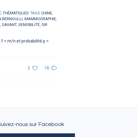
É
,
THÉMATIQUES
TAGS
CHINE
,
N BERNOULLI
,
MAMMOGRAPHIE
,
,
SAVANT
,
SENSIBILITÉ
,
SIR
f = m/n et probabilité p =
3
16
Suivez-nous sur Facebook