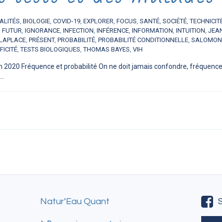
ALITÉS
,
BIOLOGIE
,
COVID-19
,
EXPLORER
,
FOCUS
,
SANTÉ
,
SOCIÉTÉ
,
TECHNICIT
,
FUTUR
,
IGNORANCE
,
INFECTION
,
INFÉRENCE
,
INFORMATION
,
INTUITION
,
JEA
 LAPLACE
,
PRÉSENT
,
PROBABILITÉ
,
PROBABILITÉ CONDITIONNELLE
,
SALOMON
FICITÉ
,
TESTS BIOLOGIQUES
,
THOMAS BAYES
,
VIH
n 2020 Fréquence et probabilité On ne doit jamais confondre, fréquence 
..
Natur’Eau Quant