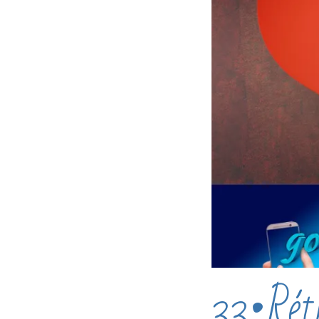
33•Rétr