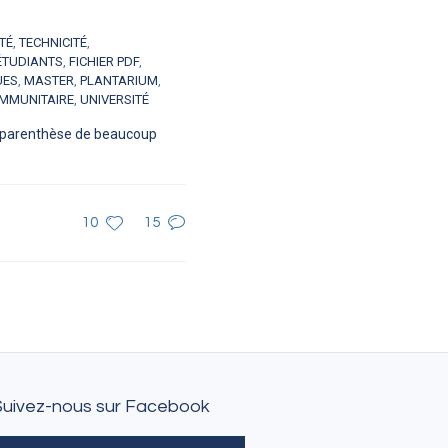
TÉ
,
TECHNICITÉ
,
ÉTUDIANTS
,
FICHIER PDF
,
UES
,
MASTER
,
PLANTARIUM
,
IMMUNITAIRE
,
UNIVERSITÉ
tre parenthèse de beaucoup
10
15
Suivez-nous sur Facebook