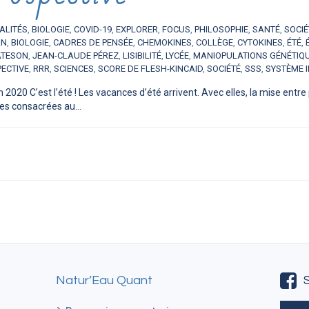
ALITÉS
,
BIOLOGIE
,
COVID-19
,
EXPLORER
,
FOCUS
,
PHILOSOPHIE
,
SANTÉ
,
SOCIÉ
AN
,
BIOLOGIE
,
CADRES DE PENSÉE
,
CHEMOKINES
,
COLLÈGE
,
CYTOKINES
,
ÉTÉ
,
ATESON
,
JEAN-CLAUDE PÉREZ
,
LISIBILITÉ
,
LYCÉE
,
MANIOPULATIONS GÉNÉTIQ
ECTIVE
,
RRR
,
SCIENCES
,
SCORE DE FLESH-KINCAID
,
SOCIÉTÉ
,
SSS
,
SYSTÈME 
n 2020 C’est l’été ! Les vacances d’été arrivent. Avec elles, la mise en
ues consacrées au...
Natur’Eau Quant