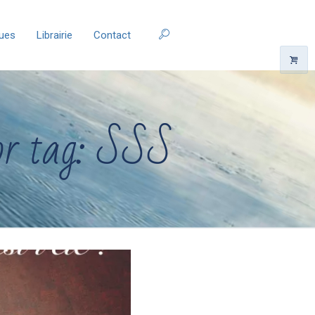
ques
Librairie
Contact
or tag: SSS