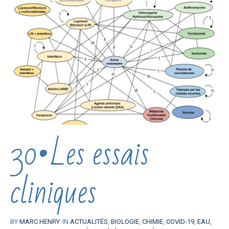
30•Les essais
cliniques
BY
MARC HENRY
IN
ACTUALITÉS
,
BIOLOGIE
,
CHIMIE
,
COVID-19
,
EAU
,