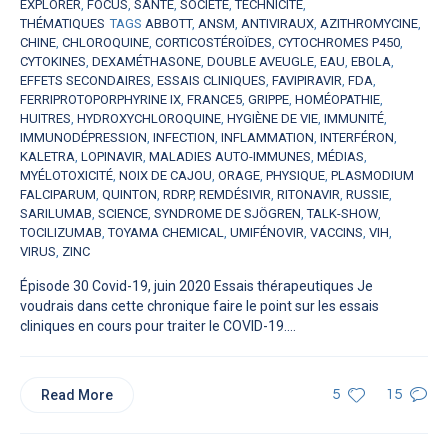
EXPLORER
,
FOCUS
,
SANTÉ
,
SOCIÉTÉ
,
TECHNICITÉ
,
THÉMATIQUES
TAGS
ABBOTT
,
ANSM
,
ANTIVIRAUX
,
AZITHROMYCINE
,
CHINE
,
CHLOROQUINE
,
CORTICOSTÉROÏDES
,
CYTOCHROMES P450
,
CYTOKINES
,
DEXAMÉTHASONE
,
DOUBLE AVEUGLE
,
EAU
,
EBOLA
,
EFFETS SECONDAIRES
,
ESSAIS CLINIQUES
,
FAVIPIRAVIR
,
FDA
,
FERRIPROTOPORPHYRINE IX
,
FRANCE5
,
GRIPPE
,
HOMÉOPATHIE
,
HUITRES
,
HYDROXYCHLOROQUINE
,
HYGIÈNE DE VIE
,
IMMUNITÉ
,
IMMUNODÉPRESSION
,
INFECTION
,
INFLAMMATION
,
INTERFÉRON
,
KALETRA
,
LOPINAVIR
,
MALADIES AUTO-IMMUNES
,
MÉDIAS
,
MYÉLOTOXICITÉ
,
NOIX DE CAJOU
,
ORAGE
,
PHYSIQUE
,
PLASMODIUM
FALCIPARUM
,
QUINTON
,
RDRP
,
REMDÉSIVIR
,
RITONAVIR
,
RUSSIE
,
SARILUMAB
,
SCIENCE
,
SYNDROME DE SJÖGREN
,
TALK-SHOW
,
TOCILIZUMAB
,
TOYAMA CHEMICAL
,
UMIFÉNOVIR
,
VACCINS
,
VIH
,
VIRUS
,
ZINC
Épisode 30 Covid-19, juin 2020 Essais thérapeutiques Je
voudrais dans cette chronique faire le point sur les essais
cliniques en cours pour traiter le COVID-19....
Read More
5
15