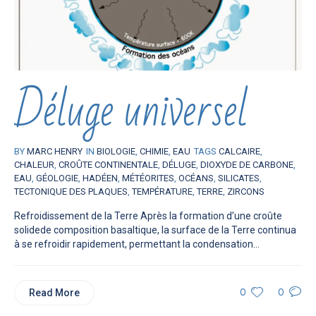
Déluge universel
BY
MARC HENRY
IN
BIOLOGIE
,
CHIMIE
,
EAU
TAGS
CALCAIRE
,
CHALEUR
,
CROÛTE CONTINENTALE
,
DÉLUGE
,
DIOXYDE DE CARBONE
,
EAU
,
GÉOLOGIE
,
HADÉEN
,
MÉTÉORITES
,
OCÉANS
,
SILICATES
,
TECTONIQUE DES PLAQUES
,
TEMPÉRATURE
,
TERRE
,
ZIRCONS
Refroidissement de la Terre Après la formation d’une croûte
solidede composition basaltique, la surface de la Terre continua
à se refroidir rapidement, permettant la condensation...
Read More
0
0