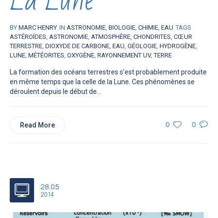
BY
MARC HENRY
IN
ASTRONOMIE
,
BIOLOGIE
,
CHIMIE
,
EAU
TAGS
ASTÉROÏDES
,
ASTRONOMIE
,
ATMOSPHÈRE
,
CHONDRITES
,
CŒUR
TERRESTRE
,
DIOXYDE DE CARBONE
,
EAU
,
GÉOLOGIE
,
HYDROGÈNE
,
LUNE
,
MÉTÉORITES
,
OXYGÈNE
,
RAYONNEMENT UV
,
TERRE
La formation des océans terrestres s’est probablement produite
en même temps que la celle de la Lune. Ces phénomènes se
déroulent depuis le début de...
Read More
0
0
28.05
2014