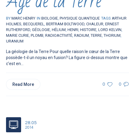
Âge de la Terre
BY
MARC HENRY
IN
BIOLOGIE
,
PHYSIQUE QUANTIQUE
TAGS
ARTHUR
HOLMES
,
BECQUEREL
,
BERTRAM BOLTWOOD
,
CHALEUR
,
ERNEST
RUTHERFORD
,
GÉOLOGIE
,
HÉLIUM
,
HENRI
,
HISTOIRE
,
LORD KELVIN
,
MARIE CURIE
,
PLOMB
,
RADIOACTIVITÉ
,
RADIUM
,
TERRE
,
THORIUM
,
URANIUM
La géologie de la Terre Pour quelle raison le cœur de la Terre
possède-t-il un noyau en fusion? La figure ci-dessus montre que
c’est en...
Read More
0
0
28.05
2014