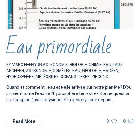
Eau primordiale
BY
MARC HENRY
IN
ASTRONOMIE
,
BIOLOGIE
,
CHIMIE
,
EAU
TAGS
ARCHÉEN
,
ASTRONOMIE
,
COMÈTES
,
EAU
,
GÉOLOGIE
,
HADÉEN
,
HYDROSPHÈRE
,
MÉTÉORITES
,
OCÉANS
,
TERRE
,
ZIRCONS
Quand et comment l’eau est-elle arrivée sur notre planète? D’où
provient toute l’eau de l’hydrosphère terrestre? Bonne question
qui turlupine l’astrophysique et la géophysique depuis...
Read More
0
0