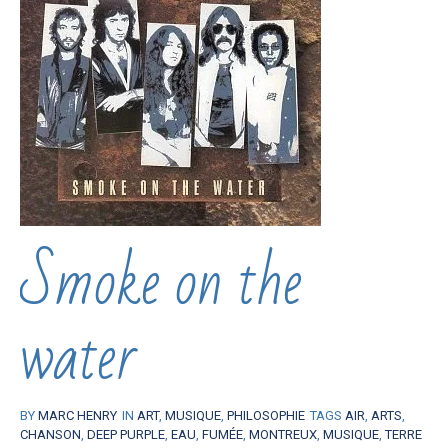
Smoke on the
water
BY
MARC HENRY
IN
ART
,
MUSIQUE
,
PHILOSOPHIE
TAGS
AIR
,
ARTS
,
CHANSON
,
DEEP PURPLE
,
EAU
,
FUMÉE
,
MONTREUX
,
MUSIQUE
,
TERRE