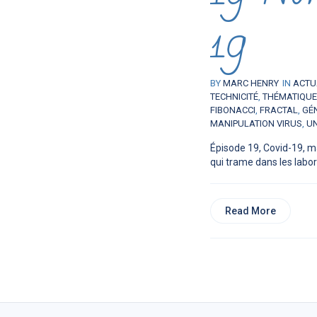
19
BY
MARC HENRY
IN
ACTU
TECHNICITÉ
,
THÉMATIQU
FIBONACCI
,
FRACTAL
,
GÉ
MANIPULATION VIRUS
,
U
Épisode 19, Covid-19, m
qui trame dans les labor
Read More