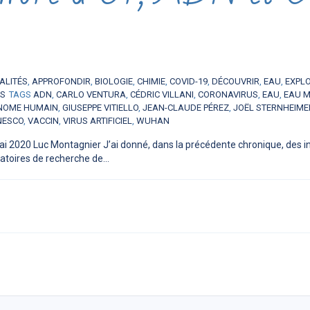
ALITÉS
,
APPROFONDIR
,
BIOLOGIE
,
CHIMIE
,
COVID-19
,
DÉCOUVRIR
,
EAU
,
EXPL
ES
TAGS
ADN
,
CARLO VENTURA
,
CÉDRIC VILLANI
,
CORONAVIRUS
,
EAU
,
EAU 
NOME HUMAIN
,
GIUSEPPE VITIELLO
,
JEAN-CLAUDE PÉREZ
,
JOËL STERNHEIME
NESCO
,
VACCIN
,
VIRUS ARTIFICIEL
,
WUHAN
ai 2020 Luc Montagnier J’ai donné, dans la précédente chronique, des 
atoires de recherche de...