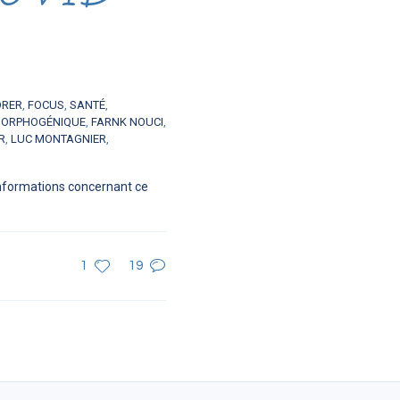
ORER
,
FOCUS
,
SANTÉ
,
MORPHOGÉNIQUE
,
FARNK NOUCI
,
R
,
LUC MONTAGNIER
,
informations concernant ce
1
19