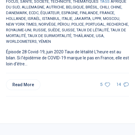
FOCUS
,
SANTÉ
,
SOCIÉTÉ
,
TECHNICITÉ
,
THÉMATIQUES
TAGS
AFRIQUE
DU SUD
,
ALLEMAGNE
,
AUTRICHE
,
BELGIQUE
,
BRÉSIL
,
CHILI
,
CHINE
,
DANEMARK
,
ECDC
,
ÉQUATEUR
,
ESPAGNE
,
FINLANDE
,
FRANCE
,
HOLLANDE
,
ISRAËL
,
ISTANBUL
,
ITALIE
,
JAKARTA
,
LPPR
,
MOSCOU
,
NEW YORK TIMES
,
NORVÈGE
,
PÉROU
,
POLICE
,
PORTUGAL
,
RECHERCHE
,
ROYAUME-UNI
,
RUSSIE
,
SUÈDE
,
SUISSE
,
TAUX DE LÉTALITÉ
,
TAUX DE
MORTALITÉ
,
TAUX DE SURMORTALITÉ
,
THAÏLANDE
,
USA
,
WORLDOMETERS
,
YÉMEN
Épisode 28 Covid-19, juin 2020 Taux de létalité L’heure est au
bilan. Si l’épidémie de COVID-19 marque le pas en France, elle est
loin d’être...
Read More
5
14