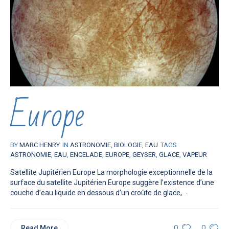
Europe
BY
MARC HENRY
IN
ASTRONOMIE
,
BIOLOGIE
,
EAU
TAGS
ASTRONOMIE
,
EAU
,
ENCELADE
,
EUROPE
,
GEYSER
,
GLACE
,
VAPEUR
Satellite Jupitérien Europe La morphologie exceptionnelle de la
surface du satellite Jupitérien Europe suggère l’existence d’une
couche d’eau liquide en dessous d’un croûte de glace,...
Read More
0
0