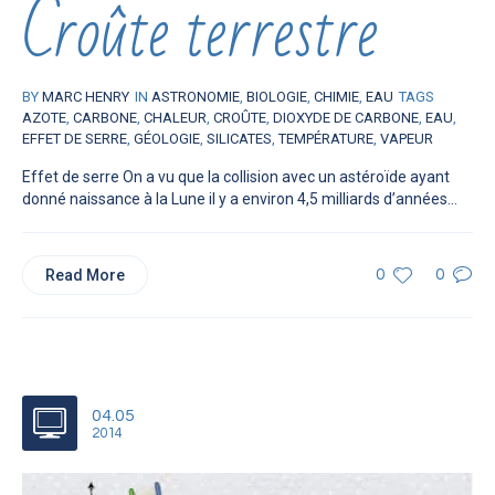
Croûte terrestre
BY
MARC HENRY
IN
ASTRONOMIE
,
BIOLOGIE
,
CHIMIE
,
EAU
TAGS
AZOTE
,
CARBONE
,
CHALEUR
,
CROÛTE
,
DIOXYDE DE CARBONE
,
EAU
,
EFFET DE SERRE
,
GÉOLOGIE
,
SILICATES
,
TEMPÉRATURE
,
VAPEUR
Effet de serre On a vu que la collision avec un astéroïde ayant
donné naissance à la Lune il y a environ 4,5 milliards d’années...
Read More
0
0
04.05
2014