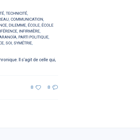
TÉ
,
TECHNICITÉ
,
REAU
,
COMMUNICATION
,
ENCE
,
DILEMME
,
ÉCOLE
,
ÉCOLE
NFÉRENCE
,
INFIRMIÈRE
,
ARANOÏA
,
PARTI POLITIQUE
,
CE
,
SOI
,
SYMÉTRIE
,
onique. Il s’agit de celle qui,
8
8