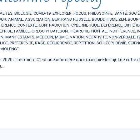
ALITÉS
,
BIOLOGIE
,
COVID-19
,
EXPLORER
,
FOCUS
,
PHILOSOPHIE
,
SANTÉ
,
SOCIÉ
OUR
,
ANIMAL
,
ASSOCIATION
,
BERTRAND RUSSELL
,
BOUDDHISME ZEN
,
BOUR
FÉRENCE
,
CONTEXTE
,
CONTRADICTION
,
CYBERNÉTIQUE
,
DÉFÉRENCE
,
DIFFÉR
EPRISE
,
FAMILLE
,
GRÉGORY BATESON
,
HIÉARCHIE
,
HÔPITAL
,
INDIFFÉRENCE
,
I
ON
,
MANIFESTANTS
,
MÉDECIN
,
MOMIE
,
NATION
,
NÉGATIVITÉ
,
NON-VERBALE
,
P
LICE
,
PRÉFÉRENCE
,
RAGE
,
RÉCURRENCE
,
RÉPÉTITION
,
SCHIZOPHRÉNIE
,
SCIEN
,
VIOLENCE
 2020 L’infirmière C’est une infirmière qui m’a inspiré le sujet de cette chr
...